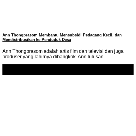
Ann Thongprasom Membantu Mensubsidi Pedagang Kecil, dan
Mendistribusikan ke Penduduk Desa
Ann Thongprasom adalah artis film dan televisi dan juga
produser yang lahirnya dibangkok. Ann lulusan..
31
Aug