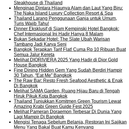
Steakhouse di Thailand
Menginap Dintara Hijaunya Alam dan Laut Yang Biru:
The Naka Island Luxury Collection Resort & Spa
Thailand Larang Penggunaan Ganja untuk Umum,
Turis Wajib Tahu!
Dinner Eksklusif di Siam Kempinski Hotel Bangkok:
Chef Internasional Ini Hadir Hanya 8 Malam
Bukan Sekadar Hotel: The Slate Ubah Warisan
Tambang Jadi Karya Seni
Bangkok Terapkan Tarif Flat! Cuma Rp 10 Ribuan Buat
Semua Jalur Kereta
Melihat DIORIVIERA 2025 Yang Hadir di Dior Gold
House Bangkok
Fine Dining Hidden Gem Yang Sudah Berdiri Hampir
30 Tahun, “Eat Me” Bangkok
The Raw Bar: Resto Fresh Seafood Aesthetic & Enak
Di Bangkok
Melihat SAMA Garden, Ruang Hijau Baru di Tengah
Hiruk Pikuk Kota Bangkok
Thailand Tunjukkan Komitmen Green Tourism Lewat
Amazing Krabi Green Guide Fest 2025
Melihat Pameran Doraemon Terbesar Di Dunia Yang
Lagi Mampir Di Bangkok
Mengisi Tenaga Sebelum Belanja, Restoran Ini Sajikan
Menu Yang Bakal Buat Kamu Kenyang