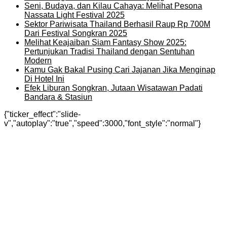
Seni, Budaya, dan Kilau Cahaya: Melihat Pesona
Nassata Light Festival 2025
Sektor Pariwisata Thailand Berhasil Raup Rp 700M
Dari Festival Songkran 2025
Melihat Keajaiban Siam Fantasy Show 2025:
Pertunjukan Tradisi Thailand dengan Sentuhan
Modern
Kamu Gak Bakal Pusing Cari Jajanan Jika Menginap
Di Hotel Ini
Efek Liburan Songkran, Jutaan Wisatawan Padati
Bandara & Stasiun
{"ticker_effect":"slide-
v","autoplay":"true","speed":3000,"font_style":"normal"}