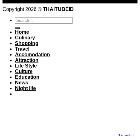
Aug
Copyright 2026 ©
THAITUBEID
Home
Culinary
Shopping
Travel
Accomodation
Attraction
Life Style
Culture
Education
News
Night life