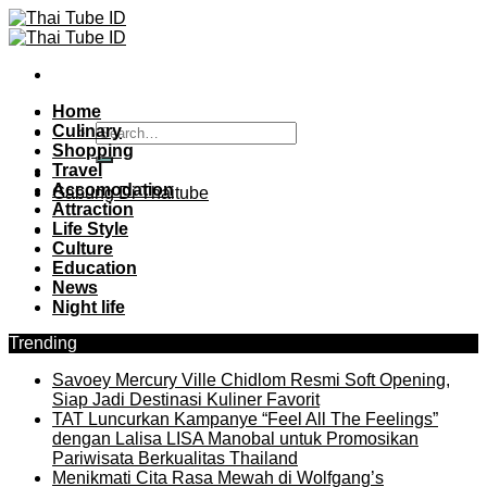
Skip
to
content
Home
Culinary
Shopping
Travel
Accomodation
Gabung Di Thaitube
Attraction
Life Style
Culture
Education
News
Night life
Trending
Savoey Mercury Ville Chidlom Resmi Soft Opening,
Siap Jadi Destinasi Kuliner Favorit
TAT Luncurkan Kampanye “Feel All The Feelings”
dengan Lalisa LISA Manobal untuk Promosikan
Pariwisata Berkualitas Thailand
Menikmati Cita Rasa Mewah di Wolfgang’s