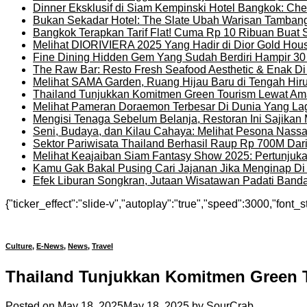
Dinner Eksklusif di Siam Kempinski Hotel Bangkok: Chef
Bukan Sekadar Hotel: The Slate Ubah Warisan Tambang
Bangkok Terapkan Tarif Flat! Cuma Rp 10 Ribuan Buat 
Melihat DIORIVIERA 2025 Yang Hadir di Dior Gold Ho
Fine Dining Hidden Gem Yang Sudah Berdiri Hampir 30
The Raw Bar: Resto Fresh Seafood Aesthetic & Enak D
Melihat SAMA Garden, Ruang Hijau Baru di Tengah Hir
Thailand Tunjukkan Komitmen Green Tourism Lewat Ama
Melihat Pameran Doraemon Terbesar Di Dunia Yang La
Mengisi Tenaga Sebelum Belanja, Restoran Ini Sajika
Seni, Budaya, dan Kilau Cahaya: Melihat Pesona Nassat
Sektor Pariwisata Thailand Berhasil Raup Rp 700M Dar
Melihat Keajaiban Siam Fantasy Show 2025: Pertunjuk
Kamu Gak Bakal Pusing Cari Jajanan Jika Menginap Di H
Efek Liburan Songkran, Jutaan Wisatawan Padati Banda
{"ticker_effect":"slide-v","autoplay":"true","speed":3000,"font_s
Culture
,
E-News
,
News
,
Travel
Thailand Tunjukkan Komitmen Green T
Posted on
May 18, 2025
May 18, 2025
by
SourCrab