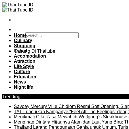
Skip
to
content
Home
Culinary
Shopping
Travel
Gabung Di Thaitube
Accomodation
Attraction
Life Style
Culture
Education
News
Night life
Trending
Savoey Mercury Ville Chidlom Resmi Soft Opening, Siap 
TAT Luncurkan Kampanye “Feel All The Feelings” denga
Menikmati Cita Rasa Mewah di Wolfgang’s Steakhouse 
Menginap Dintara Hijaunya Alam dan Laut Yang Biru: Th
Thailand Larang Penggunaan Ganja untuk Umum, Turis 