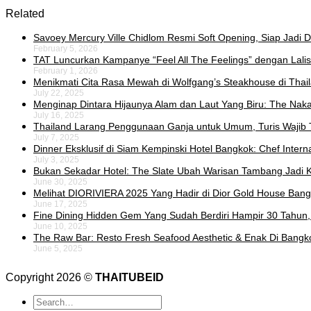
Related
Savoey Mercury Ville Chidlom Resmi Soft Opening, Siap Jadi De
February 5, 2026
TAT Luncurkan Kampanye “Feel All The Feelings” dengan Lalis
February 1, 2026
Menikmati Cita Rasa Mewah di Wolfgang’s Steakhouse di Thai
July 22, 2025
Menginap Dintara Hijaunya Alam dan Laut Yang Biru: The Naka 
July 16, 2025
Thailand Larang Penggunaan Ganja untuk Umum, Turis Wajib 
July 7, 2025
Dinner Eksklusif di Siam Kempinski Hotel Bangkok: Chef Intern
July 3, 2025
Bukan Sekadar Hotel: The Slate Ubah Warisan Tambang Jadi K
June 30, 2025
Melihat DIORIVIERA 2025 Yang Hadir di Dior Gold House Ban
June 17, 2025
Fine Dining Hidden Gem Yang Sudah Berdiri Hampir 30 Tahun,
June 10, 2025
The Raw Bar: Resto Fresh Seafood Aesthetic & Enak Di Bangk
June 5, 2025
Copyright 2026 ©
THAITUBEID