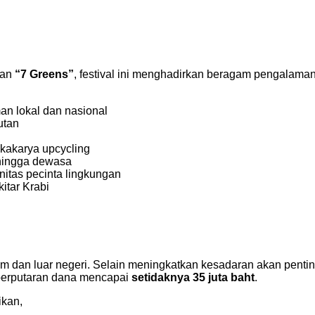
an
“7 Greens”
, festival ini menghadirkan beragam pengalam
an lokal dan nasional
utan
lokakarya upcycling
 hingga dewasa
nitas pecinta lingkungan
kitar Krabi
m dan luar negeri. Selain meningkatkan kesadaran akan penting
 perputaran dana mencapai
setidaknya 35 juta baht
.
kan,