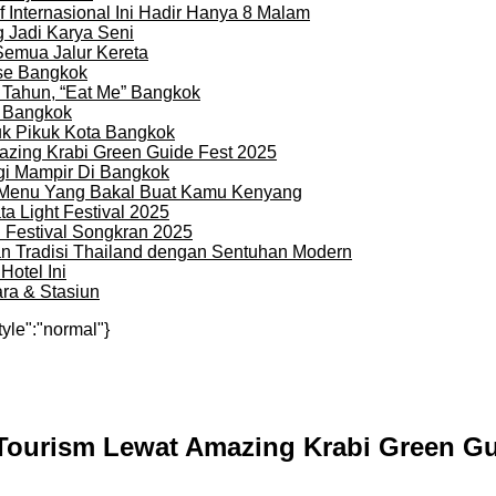
 Internasional Ini Hadir Hanya 8 Malam
 Jadi Karya Seni
Semua Jalur Kereta
use Bangkok
 Tahun, “Eat Me” Bangkok
i Bangkok
uk Pikuk Kota Bangkok
zing Krabi Green Guide Fest 2025
gi Mampir Di Bangkok
n Menu Yang Bakal Buat Kamu Kenyang
a Light Festival 2025
i Festival Songkran 2025
an Tradisi Thailand dengan Sentuhan Modern
otel Ini
ra & Stasiun
tyle":"normal"}
ourism Lewat Amazing Krabi Green Gu