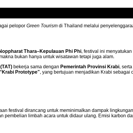
agai pelopor
Green Tourism
di Thailand melalui penyelenggar
Noppharat Thara–Kepulauan Phi Phi
, festival ini menyatuka
akna bukan hanya untuk wisatawan tetapi juga alam.
 (TAT)
bekerja sama dengan
Pemerintah Provinsi Krabi
, sert
“Krabi Prototype”
, yang bertujuan menjadikan Krabi sebagai d
naan festival dirancang untuk meminimalkan dampak lingkungan
pembelian limbah acara untuk didaur ulang. Emisi karbon dari k