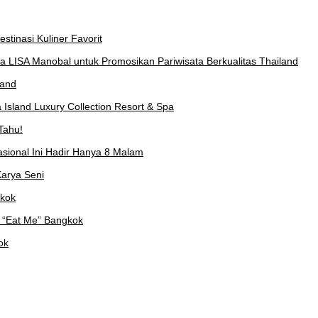
stinasi Kuliner Favorit
a LISA Manobal untuk Promosikan Pariwisata Berkualitas Thailand
land
Island Luxury Collection Resort & Spa
Tahu!
asional Ini Hadir Hanya 8 Malam
arya Seni
gkok
 “Eat Me” Bangkok
ok