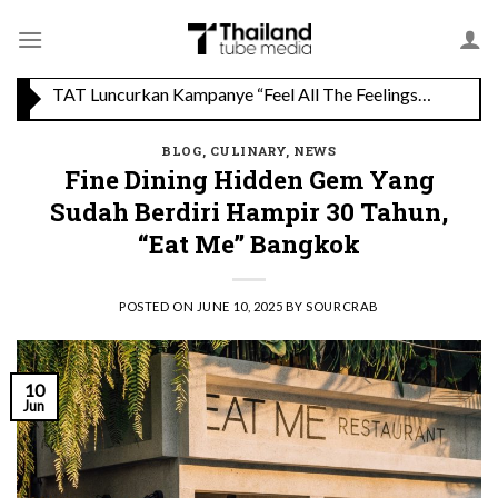
Skip
TAT Luncurkan Kampanye “Feel All The Feelings” dengan Lalisa LISA Manobal untuk Promosikan Pariwisata Berkualitas Thailand
to
content
Menikmati Cita Rasa Mewah di Wolfgang’s Steakhouse di Thailand
BLOG
,
CULINARY
,
NEWS
Fine Dining Hidden Gem Yang
Sudah Berdiri Hampir 30 Tahun,
“Eat Me” Bangkok
POSTED ON
JUNE 10, 2025
BY
SOURCRAB
10
Jun