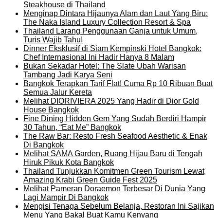
Steakhouse di Thailand
Menginap Dintara Hijaunya Alam dan Laut Yang Biru:
The Naka Island Luxury Collection Resort & Spa
Thailand Larang Penggunaan Ganja untuk Umum,
Turis Wajib Tahu!
Dinner Eksklusif di Siam Kempinski Hotel Bangkok:
Chef Internasional Ini Hadir Hanya 8 Malam
Bukan Sekadar Hotel: The Slate Ubah Warisan
Tambang Jadi Karya Seni
Bangkok Terapkan Tarif Flat! Cuma Rp 10 Ribuan Buat
Semua Jalur Kereta
Melihat DIORIVIERA 2025 Yang Hadir di Dior Gold
House Bangkok
Fine Dining Hidden Gem Yang Sudah Berdiri Hampir
30 Tahun, “Eat Me” Bangkok
The Raw Bar: Resto Fresh Seafood Aesthetic & Enak
Di Bangkok
Melihat SAMA Garden, Ruang Hijau Baru di Tengah
Hiruk Pikuk Kota Bangkok
Thailand Tunjukkan Komitmen Green Tourism Lewat
Amazing Krabi Green Guide Fest 2025
Melihat Pameran Doraemon Terbesar Di Dunia Yang
Lagi Mampir Di Bangkok
Mengisi Tenaga Sebelum Belanja, Restoran Ini Sajikan
Menu Yang Bakal Buat Kamu Kenyang