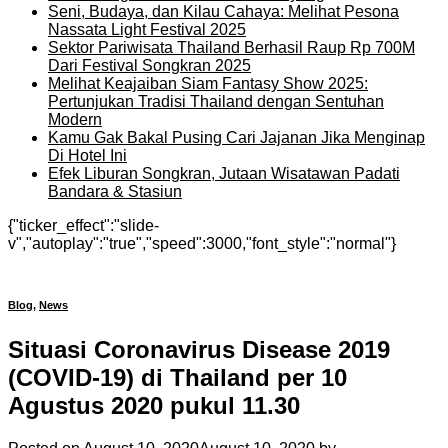
Seni, Budaya, dan Kilau Cahaya: Melihat Pesona
Nassata Light Festival 2025
Sektor Pariwisata Thailand Berhasil Raup Rp 700M
Dari Festival Songkran 2025
Melihat Keajaiban Siam Fantasy Show 2025:
Pertunjukan Tradisi Thailand dengan Sentuhan
Modern
Kamu Gak Bakal Pusing Cari Jajanan Jika Menginap
Di Hotel Ini
Efek Liburan Songkran, Jutaan Wisatawan Padati
Bandara & Stasiun
{"ticker_effect":"slide-
v","autoplay":"true","speed":3000,"font_style":"normal"}
Blog
,
News
Situasi Coronavirus Disease 2019
(COVID-19) di Thailand per 10
Agustus 2020 pukul 11.30