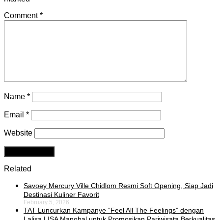
Comment
*
Name
*
Email
*
Website
Related
Savoey Mercury Ville Chidlom Resmi Soft Opening, Siap Jadi
Destinasi Kuliner Favorit
February 5, 2026
TAT Luncurkan Kampanye “Feel All The Feelings” dengan
Lalisa LISA Manobal untuk Promosikan Pariwisata Berkualitas