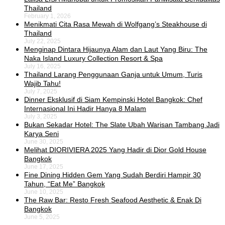
Thailand
February 1, 2026
Menikmati Cita Rasa Mewah di Wolfgang’s Steakhouse di
Thailand
July 22, 2025
Menginap Dintara Hijaunya Alam dan Laut Yang Biru: The
Naka Island Luxury Collection Resort & Spa
July 16, 2025
Thailand Larang Penggunaan Ganja untuk Umum, Turis
Wajib Tahu!
July 7, 2025
Dinner Eksklusif di Siam Kempinski Hotel Bangkok: Chef
Internasional Ini Hadir Hanya 8 Malam
July 3, 2025
Bukan Sekadar Hotel: The Slate Ubah Warisan Tambang Jadi
Karya Seni
June 30, 2025
Melihat DIORIVIERA 2025 Yang Hadir di Dior Gold House
Bangkok
June 17, 2025
Fine Dining Hidden Gem Yang Sudah Berdiri Hampir 30
Tahun, “Eat Me” Bangkok
June 10, 2025
The Raw Bar: Resto Fresh Seafood Aesthetic & Enak Di
Bangkok
June 5, 2025