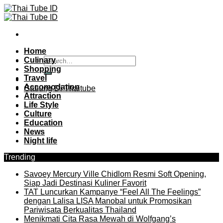
Skip
to
content
Home
Culinary
Shopping
Travel
Accomodation
Gabung Di Thaitube
Attraction
Life Style
Culture
Education
News
Night life
Trending
Savoey Mercury Ville Chidlom Resmi Soft Opening,
Siap Jadi Destinasi Kuliner Favorit
TAT Luncurkan Kampanye “Feel All The Feelings”
dengan Lalisa LISA Manobal untuk Promosikan
Pariwisata Berkualitas Thailand
Menikmati Cita Rasa Mewah di Wolfgang’s