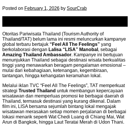
Posted on
February 1, 2026
by
SourCrab
01
Feb
Otoritas Pariwisata Thailand (Tourism Authority of
Thailand/TAT) belum lama ini resmi meluncurkan kampanye
global terbaru bertajuk
“Feel All The Feelings”
yang
berkolaborasi dengan
Lalisa “LISA” Manobal
, sebagai
Amazing Thailand Ambassador
. Kampanye ini bertujuan
menunjukkan Thailand sebagai destinasi wisata berkualitas
tinggi yang menawarkan beragam pengalaman emosional –
mulai dari kebahagiaan, ketenangan, kegembiraan,
tantangan, hingga kehangatan keramahan lokal.
Melalui iklan TVC “Feel All The Feelings”, TAT memperkuat
strategi
Trusted Thailand
untuk membangun kepercayaan
wisatawan dan memperluas promosi ke berbagai daerah di
Thailand, termasuk destinasi yang kurang dikenal. Dalam
film ini, LISA bersama sejumlah bintang lokal mengajak
wisatawan merasakan setiap momen perjalanan di berbagai
lokasi menarik seperti Wat Chedi Luang di Chiang Mai, Wat
Arun di Bangkok, hingga Laut Teratai Merah di Udon Thani.