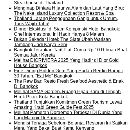
Steakhouse di Thailand
Menginap Dintara Hijaunya Alam dan Laut Yang Biru:
The Naka Island Luxury Collection Resort & Spa
Thailand Larang Penggunaan Ganja untuk Umum,
Turis Wajib Tahu!
Dinner Eksklusif di Siam Kempinski Hotel Bangkok:
Chef Internasional Ini Hadir Hanya 8 Malam
Bukan Sekadar Hotel: The Slate Ubah Warisan
Tambang Jadi Karya Seni
Bangkok Terapkan Tarif Flat! Cuma Rp 10 Ribuan Buat
Semua Jalur Kereta
Melihat DIORIVIERA 2025 Yang Hadir di Dior Gold
House Bangkok
Fine Dining Hidden Gem Yang Sudah Berdiri Hampir
30 Tahun, “Eat Me” Bangkok
The Raw Bar: Resto Fresh Seafood Aesthetic & Enak
Di Bangkok
Melihat SAMA Garden, Ruang Hijau Baru di Tengah
Hiruk Pikuk Kota Bangkok
Thailand Tunjukkan Komitmen Green Tourism Lewat
Amazing Krabi Green Guide Fest 2025
Melihat Pameran Doraemon Terbesar Di Dunia Yang
Lagi Mampir Di Bangkok
Mengisi Tenaga Sebelum Belanja, Restoran Ini Sajikan
Menu Yang Bakal Buat Kamu Kenyang