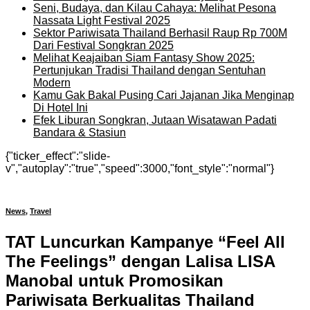
Seni, Budaya, dan Kilau Cahaya: Melihat Pesona
Nassata Light Festival 2025
Sektor Pariwisata Thailand Berhasil Raup Rp 700M
Dari Festival Songkran 2025
Melihat Keajaiban Siam Fantasy Show 2025:
Pertunjukan Tradisi Thailand dengan Sentuhan
Modern
Kamu Gak Bakal Pusing Cari Jajanan Jika Menginap
Di Hotel Ini
Efek Liburan Songkran, Jutaan Wisatawan Padati
Bandara & Stasiun
{"ticker_effect":"slide-
v","autoplay":"true","speed":3000,"font_style":"normal"}
News
,
Travel
TAT Luncurkan Kampanye “Feel All
The Feelings” dengan Lalisa LISA
Manobal untuk Promosikan
Pariwisata Berkualitas Thailand