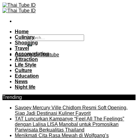
Skip
to
content
Home
Culinary
Shopping
Travel
Accomodation
Gabung Di Thaitube
Attraction
Life Style
Culture
Education
News
Night life
Trending
Savoey Mercury Ville Chidlom Resmi Soft Opening,
Siap Jadi Destinasi Kuliner Favorit
TAT Luncurkan Kampanye “Feel All The Feelings”
dengan Lalisa LISA Manobal untuk Promosikan
Pariwisata Berkualitas Thailand
Menikmati Cita Rasa Mewah di Wolfgang’s