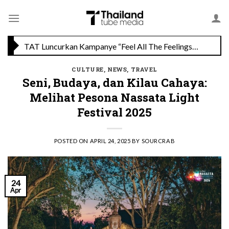
Skip
TAT Luncurkan Kampanye “Feel All The Feelings” dengan Lalisa LISA Manobal untuk Promosikan Pariwisata Berkualitas Thailand
to
content
Menikmati Cita Rasa Mewah di Wolfgang’s Steakhouse di Thailand
CULTURE
,
NEWS
,
TRAVEL
Seni, Budaya, dan Kilau Cahaya:
Melihat Pesona Nassata Light
Festival 2025
POSTED ON
APRIL 24, 2025
BY
SOURCRAB
24
Apr