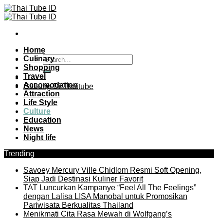
Skip
to
content
Home
Culinary
Shopping
Travel
Accomodation
Gabung Di Thaitube
Attraction
Life Style
Culture
Education
News
Night life
Trending
Savoey Mercury Ville Chidlom Resmi Soft Opening,
Siap Jadi Destinasi Kuliner Favorit
TAT Luncurkan Kampanye “Feel All The Feelings”
dengan Lalisa LISA Manobal untuk Promosikan
Pariwisata Berkualitas Thailand
Menikmati Cita Rasa Mewah di Wolfgang’s