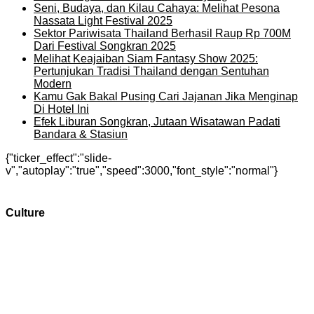
Seni, Budaya, dan Kilau Cahaya: Melihat Pesona
Nassata Light Festival 2025
Sektor Pariwisata Thailand Berhasil Raup Rp 700M
Dari Festival Songkran 2025
Melihat Keajaiban Siam Fantasy Show 2025:
Pertunjukan Tradisi Thailand dengan Sentuhan
Modern
Kamu Gak Bakal Pusing Cari Jajanan Jika Menginap
Di Hotel Ini
Efek Liburan Songkran, Jutaan Wisatawan Padati
Bandara & Stasiun
{"ticker_effect":"slide-
v","autoplay":"true","speed":3000,"font_style":"normal"}
Culture