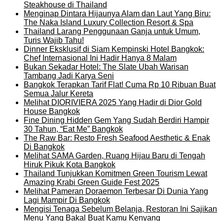
Steakhouse di Thailand
Menginap Dintara Hijaunya Alam dan Laut Yang Biru:
The Naka Island Luxury Collection Resort & Spa
Thailand Larang Penggunaan Ganja untuk Umum,
Turis Wajib Tahu!
Dinner Eksklusif di Siam Kempinski Hotel Bangkok:
Chef Internasional Ini Hadir Hanya 8 Malam
Bukan Sekadar Hotel: The Slate Ubah Warisan
Tambang Jadi Karya Seni
Bangkok Terapkan Tarif Flat! Cuma Rp 10 Ribuan Buat
Semua Jalur Kereta
Melihat DIORIVIERA 2025 Yang Hadir di Dior Gold
House Bangkok
Fine Dining Hidden Gem Yang Sudah Berdiri Hampir
30 Tahun, “Eat Me” Bangkok
The Raw Bar: Resto Fresh Seafood Aesthetic & Enak
Di Bangkok
Melihat SAMA Garden, Ruang Hijau Baru di Tengah
Hiruk Pikuk Kota Bangkok
Thailand Tunjukkan Komitmen Green Tourism Lewat
Amazing Krabi Green Guide Fest 2025
Melihat Pameran Doraemon Terbesar Di Dunia Yang
Lagi Mampir Di Bangkok
Mengisi Tenaga Sebelum Belanja, Restoran Ini Sajikan
Menu Yang Bakal Buat Kamu Kenyang