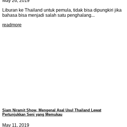
May 26, 2019
Liburan ke Thailand untuk pemula, tidak bisa dipungkiri jika
bahasa bisa menjadi salah satu penghalang...
readmore
Siam Niramit Show, Mengenal Asal Usul Thailand Lewat
Pertunjukkan Seni yang Memukau
May 11, 2019