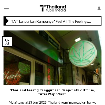
Skip
Savoey Mercury Ville Chidlom Resmi Soft Opening, Siap Jadi Destinasi Kuliner Favorit
to
content
TAT Luncurkan Kampanye “Feel All The Feelings” dengan Lalisa LISA Manobal untuk Promosikan Pariwisata Berkualitas Thailand
07
Jul
Thailand Larang Penggunaan Ganja untuk Umum,
Turis Wajib Tahu!
Mulai tanggal 23 Juni 2025, Thailand resmi menetapkan bahwa