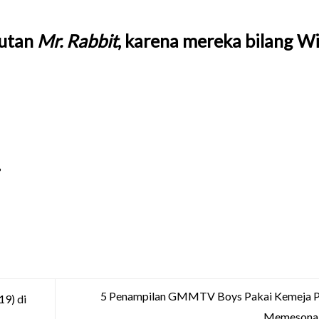
butan
Mr. Rabbit
, karena mereka bilang W
?
5 Penampilan GMMTV Boys Pakai Kemeja Pa
19) di
Memesona