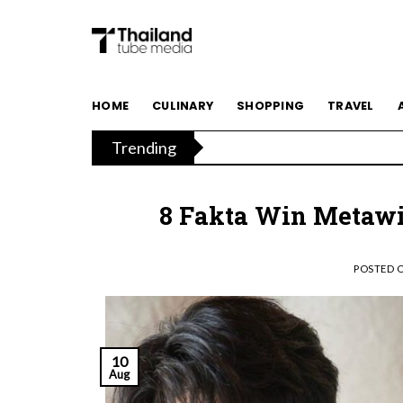
Skip
to
content
HOME
CULINARY
SHOPPING
TRAVEL
Trending
8 Fakta Win Metawin
POSTED 
10
Aug