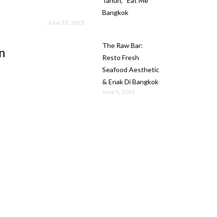
Tahun, “Eat Me”
Bangkok
June 10, 2025
The Raw Bar:
n
Resto Fresh
Seafood Aesthetic
& Enak Di Bangkok
June 5, 2025