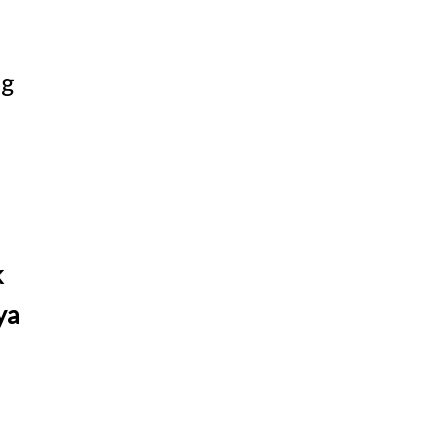
ng
k
ya