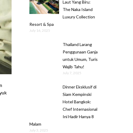
Laut Yang Biru:
The Naka Island
Luxury Collection
Resort & Spa
July 16, 2025
Thailand Larang
Penggunaan Ganja
untuk Umum, Turis
Wajib Tahu!
July 7, 2025
n
Dinner Eksklusif di
 yuk
Siam Kempinski
Hotel Bangkok:
Chef Internasional
Ini Hadir Hanya 8
Malam
July 3, 2025