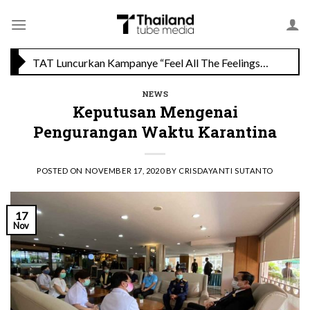
Skip
Savoey Mercury Ville Chidlom Resmi Soft Opening, Siap Jadi Destinasi Kuliner Favorit
to
content
TAT Luncurkan Kampanye “Feel All The Feelings” dengan Lalisa LISA Manobal untuk Promosikan Pariwisata Berkualitas Thailand
NEWS
Keputusan Mengenai
Pengurangan Waktu Karantina
POSTED ON
NOVEMBER 17, 2020
BY
CRISDAYANTI SUTANTO
17
Nov