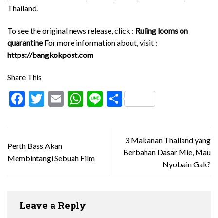
Thailand.
To see the original news release, click :
Ruling looms on
quarantine
For more information about, visit :
https://bangkokpost.com
Share This
Facebook
Twitter
Email
WhatsApp
Line
Share
3 Makanan Thailand yang
Perth Bass Akan
Berbahan Dasar Mie, Mau
Membintangi Sebuah Film
Nyobain Gak?
Leave a Reply