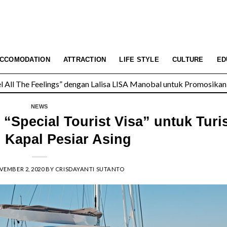
All The Feelings” dengan Lalisa LISA Manobal untuk Promosikan 
CCOMODATION
ATTRACTION
LIFE STYLE
CULTURE
ED
 Wolfgang’s Steakhouse di Thailand
NEWS
“Special Tourist Visa” untuk Turi
 Kapal Pesiar Asing
EMBER 2, 2020
BY
CRISDAYANTI SUTANTO