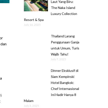
Laut Yang Biru:
The Naka Island
Luxury Collection
Resort & Spa
July 16, 2025
Thailand Larang
or
Penggunaan Ganja
 dan
untuk Umum, Turis
Wajib Tahu!
July 7, 2025
Dinner Eksklusif di
Siam Kempinski
sa
Hotel Bangkok:
Chef Internasional
Ini Hadir Hanya 8
i
Malam
t
July 3, 2025