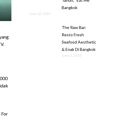
Tahun, “Eat Me”
Bangkok
June 10, 2025
The Raw Bar:
Resto Fresh
 yang
Seafood Aesthetic
V.
& Enak Di Bangkok
June 5, 2025
,000
idak
s
For