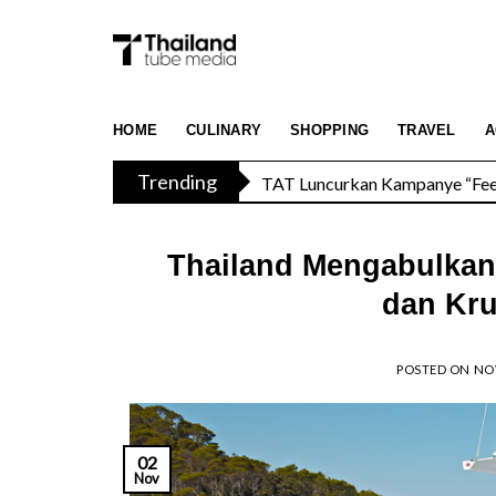
Skip
to
content
TAT Luncurkan Kampanye “Feel 
HOME
CULINARY
SHOPPING
TRAVEL
A
Trending
Menikmati Cita Rasa Mewah di
Thailand Mengabulkan 
dan Kru
POSTED ON
NOV
02
Nov