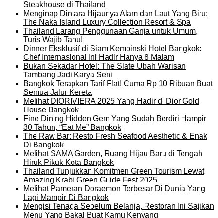
Steakhouse di Thailand
Menginap Dintara Hijaunya Alam dan Laut Yang Biru:
The Naka Island Luxury Collection Resort & Spa
Thailand Larang Penggunaan Ganja untuk Umum,
Turis Wajib Tahu!
Dinner Eksklusif di Siam Kempinski Hotel Bangkok:
Chef Internasional Ini Hadir Hanya 8 Malam
Bukan Sekadar Hotel: The Slate Ubah Warisan
Tambang Jadi Karya Seni
Bangkok Terapkan Tarif Flat! Cuma Rp 10 Ribuan Buat
Semua Jalur Kereta
Melihat DIORIVIERA 2025 Yang Hadir di Dior Gold
House Bangkok
Fine Dining Hidden Gem Yang Sudah Berdiri Hampir
30 Tahun, “Eat Me” Bangkok
The Raw Bar: Resto Fresh Seafood Aesthetic & Enak
Di Bangkok
Melihat SAMA Garden, Ruang Hijau Baru di Tengah
Hiruk Pikuk Kota Bangkok
Thailand Tunjukkan Komitmen Green Tourism Lewat
Amazing Krabi Green Guide Fest 2025
Melihat Pameran Doraemon Terbesar Di Dunia Yang
Lagi Mampir Di Bangkok
Mengisi Tenaga Sebelum Belanja, Restoran Ini Sajikan
Menu Yang Bakal Buat Kamu Kenyang