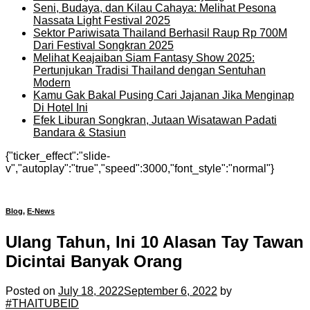
Seni, Budaya, dan Kilau Cahaya: Melihat Pesona
Nassata Light Festival 2025
Sektor Pariwisata Thailand Berhasil Raup Rp 700M
Dari Festival Songkran 2025
Melihat Keajaiban Siam Fantasy Show 2025:
Pertunjukan Tradisi Thailand dengan Sentuhan
Modern
Kamu Gak Bakal Pusing Cari Jajanan Jika Menginap
Di Hotel Ini
Efek Liburan Songkran, Jutaan Wisatawan Padati
Bandara & Stasiun
{"ticker_effect":"slide-
v","autoplay":"true","speed":3000,"font_style":"normal"}
Blog
,
E-News
Ulang Tahun, Ini 10 Alasan Tay Tawan
Dicintai Banyak Orang
Posted on
July 18, 2022
September 6, 2022
by
#THAITUBEID