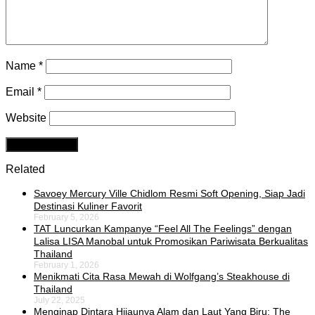
Name
*
Email
*
Website
Related
Savoey Mercury Ville Chidlom Resmi Soft Opening, Siap Jadi
Destinasi Kuliner Favorit
February 5, 2026
TAT Luncurkan Kampanye “Feel All The Feelings” dengan
Lalisa LISA Manobal untuk Promosikan Pariwisata Berkualitas
Thailand
February 1, 2026
Menikmati Cita Rasa Mewah di Wolfgang’s Steakhouse di
Thailand
July 22, 2025
Menginap Dintara Hijaunya Alam dan Laut Yang Biru: The