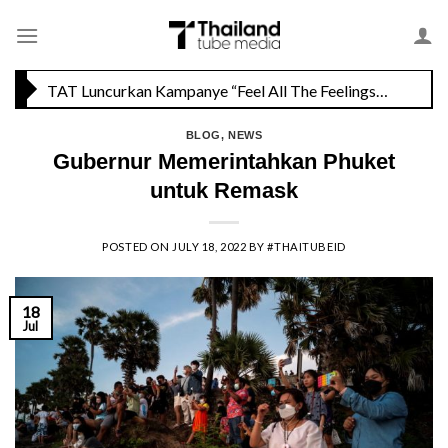
Skip
Savoey Mercury Ville Chidlom Resmi Soft Opening, Siap Jadi Destinasi Kuliner Favorit
to
content
TAT Luncurkan Kampanye “Feel All The Feelings” dengan Lalisa LISA Manobal untuk Promosikan Pariwisata Berkualitas Thailand
BLOG
,
NEWS
Gubernur Memerintahkan Phuket
untuk Remask
POSTED ON
JULY 18, 2022
BY
#THAITUBEID
18
Jul