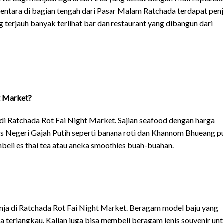
ntara di bagian tengah dari Pasar Malam Ratchada terdapat penj
 terjauh banyak terlihat bar dan restaurant yang dibangun dari
ht Market?
 di Ratchada Rot Fai Night Market. Sajian seafood dengan harga
khas Negeri Gajah Putih seperti banana roti dan Khannom Bhueang p
beli es thai tea atau aneka smoothies buah-buahan.
elanja di Ratchada Rot Fai Night Market. Beragam model baju yang
ga terjangkau. Kalian juga bisa membeli beragam jenis souvenir un