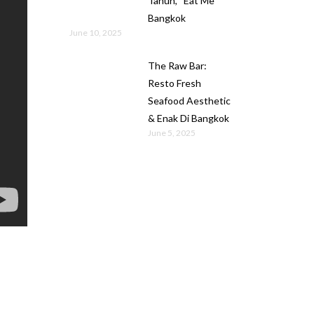
Tahun, “Eat Me”
Bangkok
June 10, 2025
The Raw Bar:
Resto Fresh
Seafood Aesthetic
& Enak Di Bangkok
June 5, 2025