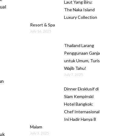
Laut Yang Biru:
ual
The Naka Island
Luxury Collection
Resort & Spa
July 16, 2025
Thailand Larang
Penggunaan Ganja
untuk Umum, Turis
Wajib Tahu!
July 7, 2025
un
Dinner Eksklusif di
Siam Kempinski
Hotel Bangkok:
Chef Internasional
Ini Hadir Hanya 8
Malam
July 3, 2025
tuk