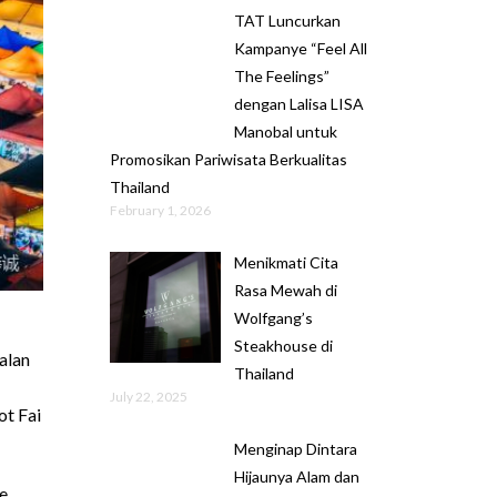
TAT Luncurkan
Kampanye “Feel All
The Feelings”
dengan Lalisa LISA
Manobal untuk
Promosikan Pariwisata Berkualitas
Thailand
February 1, 2026
Menikmati Cita
Rasa Mewah di
Wolfgang’s
Steakhouse di
alan
Thailand
July 22, 2025
ot Fai
Menginap Dintara
Hijaunya Alam dan
e