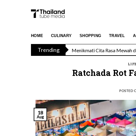
Skip
to
content
Menikmati Cita Rasa Mewah di
HOME
CULINARY
SHOPPING
TRAVEL
A
Trending
Menginap Dintara Hijaunya Ala
LIF
Ratchada Rot F
POSTED 
18
Aug