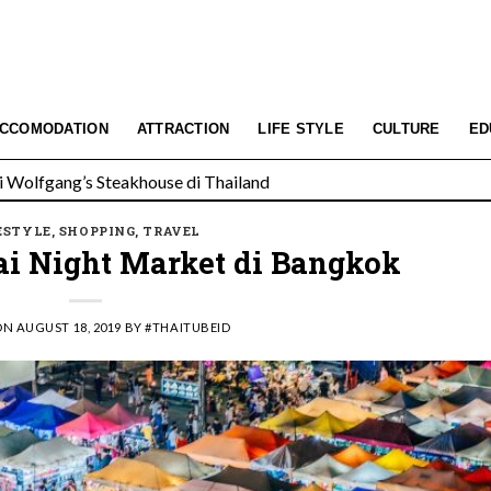
 Wolfgang’s Steakhouse di Thailand
CCOMODATION
ATTRACTION
LIFE STYLE
CULTURE
ED
m dan Laut Yang Biru: The Naka Island Luxury Collection Resort 
ESTYLE
,
SHOPPING
,
TRAVEL
ai Night Market di Bangkok
ON
AUGUST 18, 2019
BY
#THAITUBEID