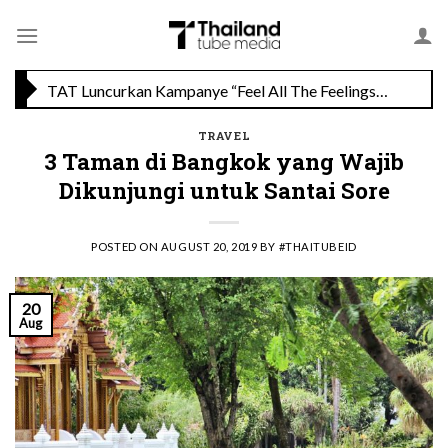
Skip
Savoey Mercury Ville Chidlom Resmi Soft Opening, Siap Jadi Destinasi Kuliner Favorit
to
content
TAT Luncurkan Kampanye “Feel All The Feelings” dengan Lalisa LISA Manobal untuk Promosikan Pariwisata Berkualitas Thailand
TRAVEL
3 Taman di Bangkok yang Wajib
Dikunjungi untuk Santai Sore
POSTED ON
AUGUST 20, 2019
BY
#THAITUBEID
20
Aug