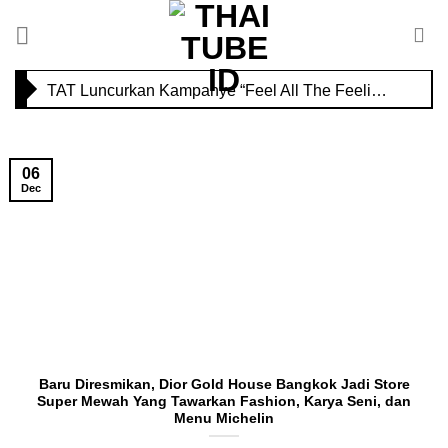
Skip
Savoey Mercury Ville Chidlom Resmi Soft Opening, Siap Jadi Destinasi Kuliner Favorit
to
content
TAT Luncurkan Kampanye “Feel All The Feelings” dengan Lalisa LISA Manobal untuk Promosikan Pariwisata Berkualitas Thailand
06
Dec
Baru Diresmikan, Dior Gold House Bangkok Jadi Store
Super Mewah Yang Tawarkan Fashion, Karya Seni, dan
Menu Michelin