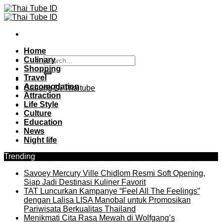
Skip
to
content
Home
Culinary
Shopping
Travel
Accomodation
Gabung Di Thaitube
Attraction
Life Style
Culture
Education
News
Night life
Trending
Savoey Mercury Ville Chidlom Resmi Soft Opening,
Siap Jadi Destinasi Kuliner Favorit
TAT Luncurkan Kampanye “Feel All The Feelings”
dengan Lalisa LISA Manobal untuk Promosikan
Pariwisata Berkualitas Thailand
Menikmati Cita Rasa Mewah di Wolfgang’s