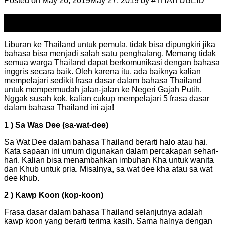
Posted on
May 26, 2019
May 27, 2019
by
#THAITUBEID
26
May
Liburan ke Thailand untuk pemula, tidak bisa dipungkiri jika
bahasa bisa menjadi salah satu penghalang. Memang tidak
semua warga Thailand dapat berkomunikasi dengan bahasa
inggris secara baik. Oleh karena itu, ada baiknya kalian
mempelajari sedikit frasa dasar dalam bahasa Thailand
untuk mempermudah jalan-jalan ke Negeri Gajah Putih.
Nggak susah kok, kalian cukup mempelajari 5 frasa dasar
dalam bahasa Thailand ini aja!
1 ) Sa Was Dee (sa-wat-dee)
Sa Wat Dee dalam bahasa Thailand berarti halo atau hai.
Kata sapaan ini umum digunakan dalam percakapan sehari-
hari. Kalian bisa menambahkan imbuhan Kha untuk wanita
dan Khub untuk pria. Misalnya, sa wat dee kha atau sa wat
dee khub.
2 ) Kawp Koon (kop-koon)
Frasa dasar dalam bahasa Thailand selanjutnya adalah
kawp koon yang berarti terima kasih. Sama halnya dengan