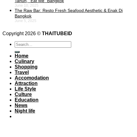
Tahun, “Eat Me” Bangkok
June 10, 2025
The Raw Bar: Resto Fresh Seafood Aesthetic & Enak Di
Bangkok
June 5, 2025
Copyright 2026 ©
THAITUBEID
Home
Culinary
Shopping
Travel
Accomodation
Attraction
Life Style
Culture
Education
News
Night life