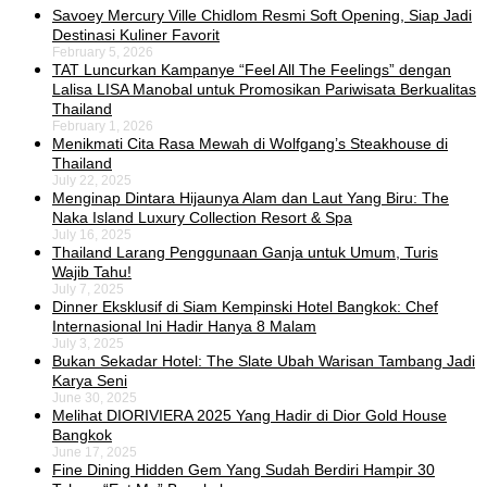
Savoey Mercury Ville Chidlom Resmi Soft Opening, Siap Jadi
Destinasi Kuliner Favorit
February 5, 2026
TAT Luncurkan Kampanye “Feel All The Feelings” dengan
Lalisa LISA Manobal untuk Promosikan Pariwisata Berkualitas
Thailand
February 1, 2026
Menikmati Cita Rasa Mewah di Wolfgang’s Steakhouse di
Thailand
July 22, 2025
Menginap Dintara Hijaunya Alam dan Laut Yang Biru: The
Naka Island Luxury Collection Resort & Spa
July 16, 2025
Thailand Larang Penggunaan Ganja untuk Umum, Turis
Wajib Tahu!
July 7, 2025
Dinner Eksklusif di Siam Kempinski Hotel Bangkok: Chef
Internasional Ini Hadir Hanya 8 Malam
July 3, 2025
Bukan Sekadar Hotel: The Slate Ubah Warisan Tambang Jadi
Karya Seni
June 30, 2025
Melihat DIORIVIERA 2025 Yang Hadir di Dior Gold House
Bangkok
June 17, 2025
Fine Dining Hidden Gem Yang Sudah Berdiri Hampir 30