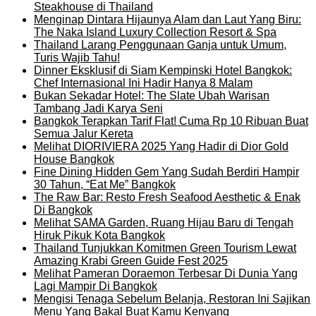
Steakhouse di Thailand
Menginap Dintara Hijaunya Alam dan Laut Yang Biru:
The Naka Island Luxury Collection Resort & Spa
Thailand Larang Penggunaan Ganja untuk Umum,
Turis Wajib Tahu!
Dinner Eksklusif di Siam Kempinski Hotel Bangkok:
Chef Internasional Ini Hadir Hanya 8 Malam
Bukan Sekadar Hotel: The Slate Ubah Warisan
Tambang Jadi Karya Seni
Bangkok Terapkan Tarif Flat! Cuma Rp 10 Ribuan Buat
Semua Jalur Kereta
Melihat DIORIVIERA 2025 Yang Hadir di Dior Gold
House Bangkok
Fine Dining Hidden Gem Yang Sudah Berdiri Hampir
30 Tahun, “Eat Me” Bangkok
The Raw Bar: Resto Fresh Seafood Aesthetic & Enak
Di Bangkok
Melihat SAMA Garden, Ruang Hijau Baru di Tengah
Hiruk Pikuk Kota Bangkok
Thailand Tunjukkan Komitmen Green Tourism Lewat
Amazing Krabi Green Guide Fest 2025
Melihat Pameran Doraemon Terbesar Di Dunia Yang
Lagi Mampir Di Bangkok
Mengisi Tenaga Sebelum Belanja, Restoran Ini Sajikan
Menu Yang Bakal Buat Kamu Kenyang