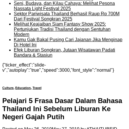
Seni, Budaya, dan Kilau Cahaya: Melihat Pesona
Nassata Light Festival 2025
Sektor Pariwisata Thailand Berhasil Raup Rp 700M
Dari Festival Songkran 2025
Melihat Keajaiban Siam Fantasy Show 2025:
Pertunjukan Tradisi Thailand dengan Sentuhan
Modern
Kamu Gak Bakal Pusing Cari Jajanan Jika Menginap
Di Hotel Ini
Efek Liburan Songkran, Jutaan Wisatawan Padati
Bandara & Stasiun
{"ticker_effect":"slide-
v","autoplay":"true","speed":3000,"font_style":"normal"}
Culture
,
Education
,
Travel
Pelajari 5 Frasa Dasar Dalam Bahasa
Thailand Ini Sebelum Liburan Ke
Negeri Gajah Putih