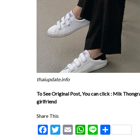
thaiupdate.info
To See Original Post, You can click :
Mik Thongray
girlfriend
Share This
Facebook
Twitter
Email
WhatsApp
Line
Share