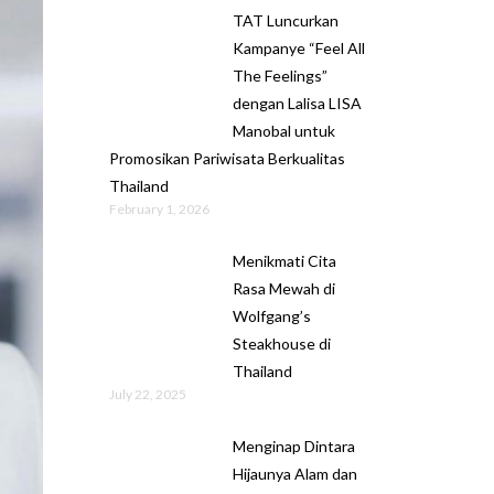
TAT Luncurkan
Kampanye “Feel All
The Feelings”
dengan Lalisa LISA
Manobal untuk
Promosikan Pariwisata Berkualitas
Thailand
February 1, 2026
Menikmati Cita
Rasa Mewah di
Wolfgang’s
Steakhouse di
Thailand
July 22, 2025
Menginap Dintara
Hijaunya Alam dan