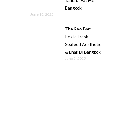
Tahun, “Eat Me”
Bangkok
June 10, 2025
The Raw Bar:
Resto Fresh
Seafood Aesthetic
& Enak Di Bangkok
June 5, 2025