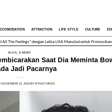
All The Feelings” dengan Lalisa LISA Manobal untuk Promosikan 
CCOMODATION
ATTRACTION
LIFE STYLE
CULTURE
ED
 Wolfgang’s Steakhouse di Thailand
BLOG
,
E-NEWS
embicarakan Saat Dia Meminta Bo
da Jadi Pacarnya
N
NOVEMBER 21, 2020
BY
#THAITUBEID