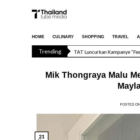
Skip
to
content
TAT Luncurkan Kampanye “Feel 
HOME
CULINARY
SHOPPING
TRAVEL
A
Trending
Menikmati Cita Rasa Mewah di
Mik Thongraya Malu M
Mayla
POSTED O
21