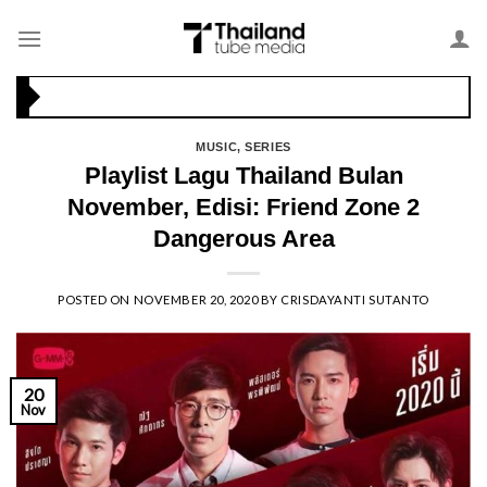
Skip
Menikmati Cita Rasa Mewah di Wolfgang’s Steakhouse di Thailand
to
content
Menginap Dintara Hijaunya Alam dan Laut Yang Biru: The Naka Island Luxury Collection Resort & Spa
MUSIC
,
SERIES
Playlist Lagu Thailand Bulan
November, Edisi: Friend Zone 2
Dangerous Area
POSTED ON
NOVEMBER 20, 2020
BY
CRISDAYANTI SUTANTO
20
Nov