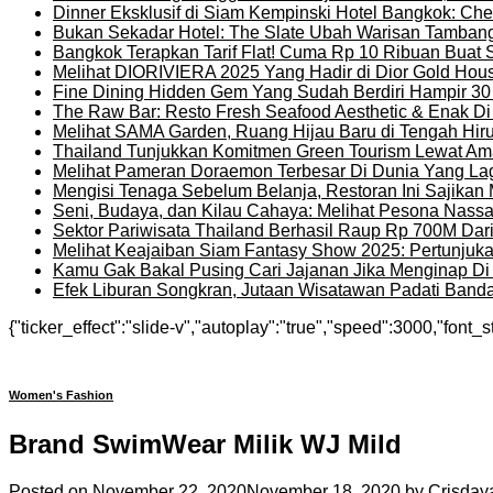
Dinner Eksklusif di Siam Kempinski Hotel Bangkok: Chef
Bukan Sekadar Hotel: The Slate Ubah Warisan Tambang
Bangkok Terapkan Tarif Flat! Cuma Rp 10 Ribuan Buat 
Melihat DIORIVIERA 2025 Yang Hadir di Dior Gold Ho
Fine Dining Hidden Gem Yang Sudah Berdiri Hampir 30
The Raw Bar: Resto Fresh Seafood Aesthetic & Enak D
Melihat SAMA Garden, Ruang Hijau Baru di Tengah Hir
Thailand Tunjukkan Komitmen Green Tourism Lewat Ama
Melihat Pameran Doraemon Terbesar Di Dunia Yang La
Mengisi Tenaga Sebelum Belanja, Restoran Ini Sajika
Seni, Budaya, dan Kilau Cahaya: Melihat Pesona Nassat
Sektor Pariwisata Thailand Berhasil Raup Rp 700M Dar
Melihat Keajaiban Siam Fantasy Show 2025: Pertunjuk
Kamu Gak Bakal Pusing Cari Jajanan Jika Menginap Di H
Efek Liburan Songkran, Jutaan Wisatawan Padati Banda
{"ticker_effect":"slide-v","autoplay":"true","speed":3000,"font_s
Women's Fashion
Brand SwimWear Milik WJ Mild
Posted on
November 22, 2020
November 18, 2020
by
Crisdaya