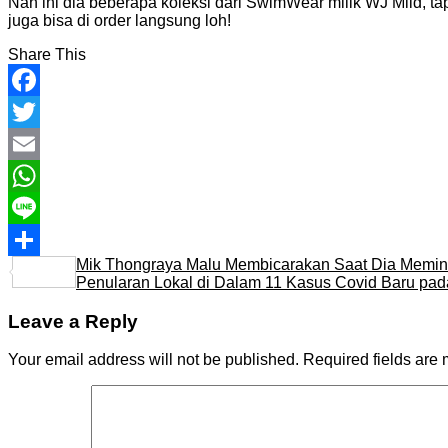
Nah ini dia beberapa koleksi dari SwimWear milik WJ Mild, t
juga bisa di order langsung loh!
Share This
Facebook
Twitter
Email
WhatsApp
Line
Mik Thongraya Malu Membicarakan Saat Dia Memin
Share
Penularan Lokal di Dalam 11 Kasus Covid Baru pad
Leave a Reply
Your email address will not be published.
Required fields are