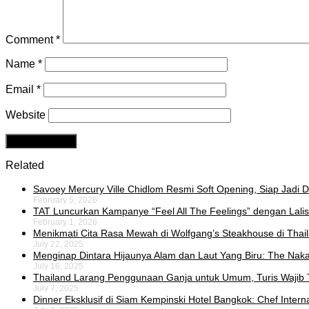
Comment
*
Name
*
Email
*
Website
Related
Savoey Mercury Ville Chidlom Resmi Soft Opening, Siap Jadi De
February 5, 2026
TAT Luncurkan Kampanye “Feel All The Feelings” dengan Lalis
February 1, 2026
Menikmati Cita Rasa Mewah di Wolfgang’s Steakhouse di Thai
July 22, 2025
Menginap Dintara Hijaunya Alam dan Laut Yang Biru: The Naka 
July 16, 2025
Thailand Larang Penggunaan Ganja untuk Umum, Turis Wajib 
July 7, 2025
Dinner Eksklusif di Siam Kempinski Hotel Bangkok: Chef Intern