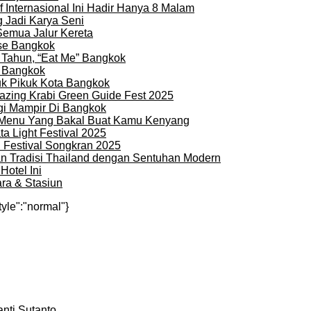
 Internasional Ini Hadir Hanya 8 Malam
 Jadi Karya Seni
Semua Jalur Kereta
use Bangkok
 Tahun, “Eat Me” Bangkok
i Bangkok
uk Pikuk Kota Bangkok
zing Krabi Green Guide Fest 2025
gi Mampir Di Bangkok
n Menu Yang Bakal Buat Kamu Kenyang
a Light Festival 2025
i Festival Songkran 2025
an Tradisi Thailand dengan Sentuhan Modern
otel Ini
ra & Stasiun
tyle":"normal"}
nti Sutanto