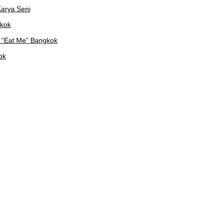
arya Seni
gkok
 “Eat Me” Bangkok
ok