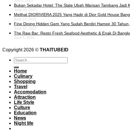
July 3, 2025
Bukan Sekadar Hotel: The Slate Ubah Warisan Tambang Jadi K
June 30, 2025
Melihat DIORIVIERA 2025 Yang Hadir di Dior Gold House Ban
June 17, 2025
Fine Dining Hidden Gem Yang Sudah Berdiri Hampir 30 Tahun,
June 10, 2025
The Raw Bar: Resto Fresh Seafood Aesthetic & Enak Di Bangk
June 5, 2025
Copyright 2026 ©
THAITUBEID
Home
Culinary
Shopping
Travel
Accomodation
Attraction
Life Style
Culture
Education
News
Night life