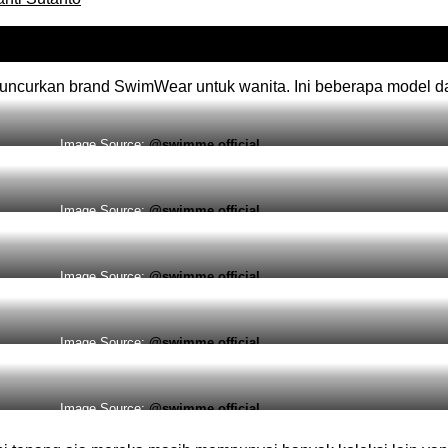
luncurkan brand SwimWear untuk wanita. Ini beberapa model d
Image Source:
@swimme.official
Image Source:
@swimme.official
Image Source:
@swimme.official
Image Source:
@swimme.official
Image Source:
@swimme.official