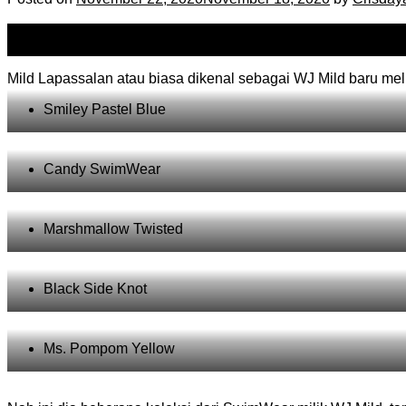
22
Nov
Mild Lapassalan atau biasa dikenal sebagai WJ Mild baru me
Smiley Pastel Blue
Candy SwimWear
Marshmallow Twisted
Black Side Knot
Ms. Pompom Yellow