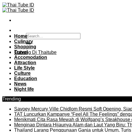
Skip
to
content
Home
Culinary
Shopping
Travel
Gabung Di Thaitube
Accomodation
Attraction
Life Style
Culture
Education
News
Night life
Trending
Savoey Mercury Ville Chidlom Resmi Soft Opening, Siap 
TAT Luncurkan Kampanye “Feel All The Feelings” denga
Menikmati Cita Rasa Mewah di Wolfgang’s Steakhouse 
Menginap Dintara Hijaunya Alam dan Laut Yang Biru: Th
Thailand Larang Penggunaan Ganja untuk Umum, Turis 