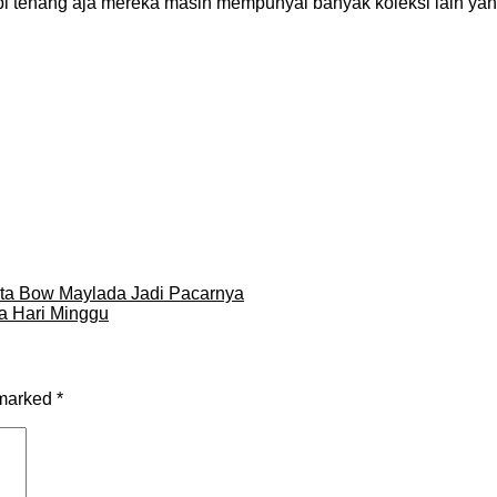
api tenang aja mereka masih mempunyai banyak koleksi lain yan
ta Bow Maylada Jadi Pacarnya
a Hari Minggu
 marked
*