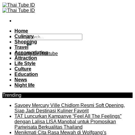
Skip
to
content
Home
Culinary
Shopping
Travel
Accomodation
Gabung Di Thaitube
Attraction
Life Style
Culture
Education
News
Night life
Trending
Savoey Mercury Ville Chidlom Resmi Soft Opening,
Siap Jadi Destinasi Kuliner Favorit
TAT Luncurkan Kampanye “Feel All The Feelings”
dengan Lalisa LISA Manobal untuk Promosikan
Pariwisata Berkualitas Thailand
Menikmati Cita Rasa Mewah di Wolfgang’s