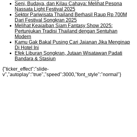
Seni, Budaya, dan Kilau Cahaya: Melihat Pesona
Nassata Light Festival 2025
Sektor Pariwisata Thailand Berhasil Raup Rp 700M
Dari Festival Songkran 2025
Melihat Keajaiban Siam Fantasy Show 2025:
Pertunjukan Tradisi Thailand dengan Sentuhan
Modern
Kamu Gak Bakal Pusing Cari Jajanan Jika Menginap
Di Hotel Ini
Efek Liburan Songkran, Jutaan Wisatawan Padati
Bandara & Stasiun
{"ticker_effect":"slide-
v","autoplay":"true","speed":3000,"font_style":"normal"}