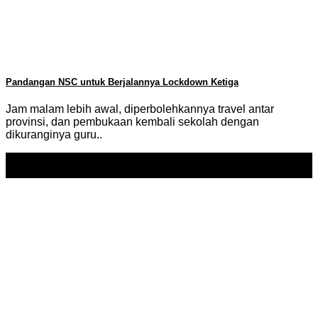
Pandangan NSC untuk Berjalannya Lockdown Ketiga
Jam malam lebih awal, diperbolehkannya travel antar
provinsi, dan pembukaan kembali sekolah dengan
dikuranginya guru..
23
May