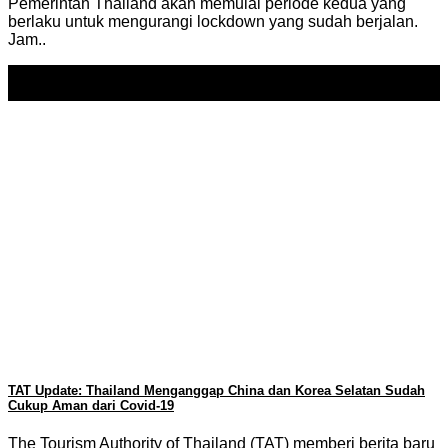
Pemerintah Thailand akan memulai periode kedua yang
berlaku untuk mengurangi lockdown yang sudah berjalan.
Jam..
16
May
TAT Update: Thailand Menganggap China dan Korea Selatan Sudah
Cukup Aman dari Covid-19
The Tourism Authority of Thailand (TAT) memberi berita baru