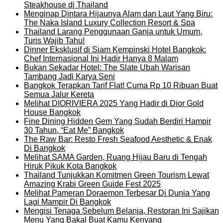
Steakhouse di Thailand
Menginap Dintara Hijaunya Alam dan Laut Yang Biru:
The Naka Island Luxury Collection Resort & Spa
Thailand Larang Penggunaan Ganja untuk Umum,
Turis Wajib Tahu!
Dinner Eksklusif di Siam Kempinski Hotel Bangkok:
Chef Internasional Ini Hadir Hanya 8 Malam
Bukan Sekadar Hotel: The Slate Ubah Warisan
Tambang Jadi Karya Seni
Bangkok Terapkan Tarif Flat! Cuma Rp 10 Ribuan Buat
Semua Jalur Kereta
Melihat DIORIVIERA 2025 Yang Hadir di Dior Gold
House Bangkok
Fine Dining Hidden Gem Yang Sudah Berdiri Hampir
30 Tahun, “Eat Me” Bangkok
The Raw Bar: Resto Fresh Seafood Aesthetic & Enak
Di Bangkok
Melihat SAMA Garden, Ruang Hijau Baru di Tengah
Hiruk Pikuk Kota Bangkok
Thailand Tunjukkan Komitmen Green Tourism Lewat
Amazing Krabi Green Guide Fest 2025
Melihat Pameran Doraemon Terbesar Di Dunia Yang
Lagi Mampir Di Bangkok
Mengisi Tenaga Sebelum Belanja, Restoran Ini Sajikan
Menu Yang Bakal Buat Kamu Kenyang