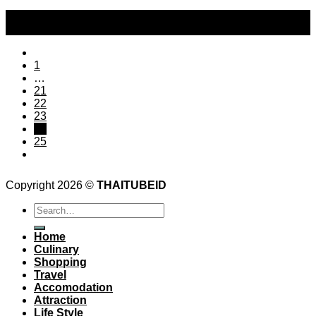
15
May
1
…
21
22
23
24
25
Copyright 2026 ©
THAITUBEID
Home
Culinary
Shopping
Travel
Accomodation
Attraction
Life Style