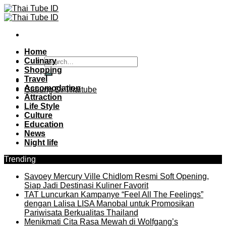
Skip
to
content
Home
Culinary
Shopping
Travel
Accomodation
Gabung Di Thaitube
Attraction
Life Style
Culture
Education
News
Night life
Trending
Savoey Mercury Ville Chidlom Resmi Soft Opening,
Siap Jadi Destinasi Kuliner Favorit
TAT Luncurkan Kampanye “Feel All The Feelings”
dengan Lalisa LISA Manobal untuk Promosikan
Pariwisata Berkualitas Thailand
Menikmati Cita Rasa Mewah di Wolfgang’s