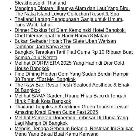
Steakhouse di Thailand
Menginap Dintara Hijaunya Alam dan Laut Yang Biru:
The Naka Island Luxury Collection Resort & Spa
Thailand Larang Penggunaan Ganja untuk Umum,
Turis Wajib Tahu!
Dinner Eksklusif di Siam Kempinski Hotel Bangkok:
Chef Internasional Ini Hadir Hanya 8 Malam
Bukan Sekadar Hotel: The Slate Ubah Warisan
Tambang Jadi Karya Seni
Bangkok Terapkan Tarif Flat! Cuma Rp 10 Ribuan Buat
Semua Jalur Kereta
Melihat DIORIVIERA 2025 Yang Hadir di Dior Gold
House Bangkok
Fine Dining Hidden Gem Yang Sudah Berdiri Hampir
30 Tahun, “Eat Me” Bangkok
The Raw Bar: Resto Fresh Seafood Aesthetic & Enak
Di Bangkok
Melihat SAMA Garden, Ruang Hijau Baru di Tengah
Hiruk Pikuk Kota Bangkok
Thailand Tunjukkan Komitmen Green Tourism Lewat
Amazing Krabi Green Guide Fest 2025
Melihat Pameran Doraemon Terbesar Di Dunia Yang
Lagi Mampir Di Bangkok
Mengisi Tenaga Sebelum Belanja, Restoran Ini Sajikan
Menu Yang Bakal Buat Kamu Kenyang