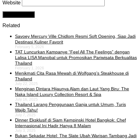
Website
Related
Savoey Mercury Ville Chidlom Resmi Soft Opening, Siap Jadi
Destinasi Kuliner Favorit
February 5, 2026
TAT Luncurkan Kampanye “Feel All The Feelings” dengan
Lalisa LISA Manobal untuk Promosikan Pariwisata Berkualitas
Thailand
February 1, 2026
Menikmati Cita Rasa Mewah di Wolfgang’s Steakhouse di
Thailand
July 22, 2025
Menginap Dintara Hijaunya Alam dan Laut Yang Biru: The
Naka Island Luxury Collection Resort & Spa
July 16, 2025
Thailand Larang Penggunaan Ganja untuk Umum, Turis
Wajib Tahu!
July 7, 2025
Dinner Eksklusif di Siam Kempinski Hotel Bangkok: Chef
Internasional Ini Hadir Hanya 8 Malam
July 3, 2025
Bukan Sekadar Hotel: The Slate Ubah Warisan Tambang Jadi