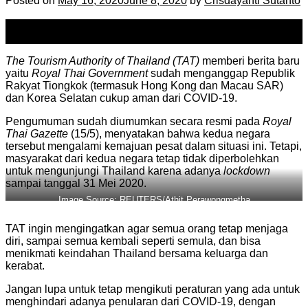
Posted on
May 16, 2020
June 8, 2020
by
Crisdayanti Sutanto
16
May
The Tourism Authority of Thailand (TAT)
memberi berita baru
yaitu
Royal Thai Government
sudah menganggap Republik
Rakyat Tiongkok (termasuk Hong Kong dan Macau SAR)
dan Korea Selatan cukup aman dari COVID-19.
Pengumuman sudah diumumkan secara resmi pada
Royal
Thai Gazette
(15/5), menyatakan bahwa kedua negara
tersebut mengalami kemajuan pesat dalam situasi ini. Tetapi,
masyarakat dari kedua negara tetap tidak diperbolehkan
untuk mengunjungi Thailand karena adanya
lockdown
sampai tanggal 31 Mei 2020.
Image Source: REUTERS/Athit Perawongmetha
TAT ingin mengingatkan agar semua orang tetap menjaga
diri, sampai semua kembali seperti semula, dan bisa
menikmati keindahan Thailand bersama keluarga dan
kerabat.
Jangan lupa untuk tetap mengikuti peraturan yang ada untuk
menghindari adanya penularan dari COVID-19, dengan