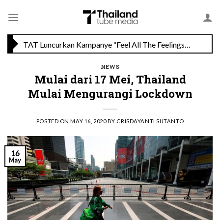
Skip
Savoey Mercury Ville Chidlom Resmi Soft Opening, Siap Jadi Destinasi Kuliner Favorit
to
content
TAT Luncurkan Kampanye “Feel All The Feelings” dengan Lalisa LISA Manobal untuk Promosikan Pariwisata Berkualitas Thailand
NEWS
Mulai dari 17 Mei, Thailand
Mulai Mengurangi Lockdown
POSTED ON
MAY 16, 2020
BY
CRISDAYANTI SUTANTO
16
May