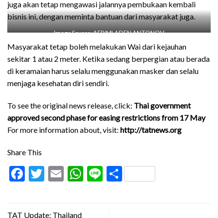
juga akan tetap mengawasi jalannya pembukaan kembali
bisnis ini, dengan meminta bantuan dari masyarakat juga.
Image Source: AFP/MLADEN ANTONOV
Masyarakat tetap boleh melakukan Wai dari kejauhan
sekitar 1 atau 2 meter. Ketika sedang berpergian atau berada
di keramaian harus selalu menggunakan masker dan selalu
menjaga kesehatan diri sendiri.
To see the original news release, click:
Thai government
approved second phase for easing restrictions from 17 May
For more information about, visit:
http://tatnews.org
Share This
Facebook
Twitter
Email
WhatsApp
Line
Share
TAT Update: Thailand