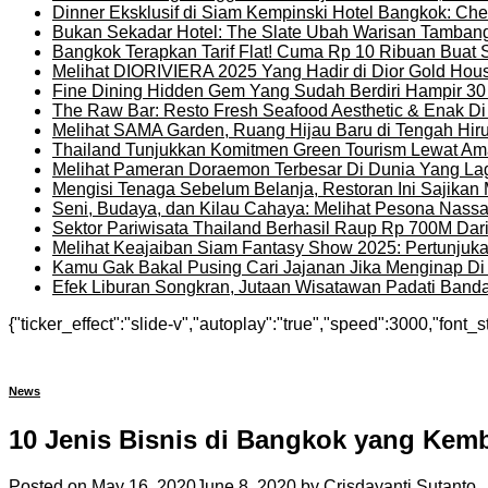
Dinner Eksklusif di Siam Kempinski Hotel Bangkok: Chef
Bukan Sekadar Hotel: The Slate Ubah Warisan Tambang
Bangkok Terapkan Tarif Flat! Cuma Rp 10 Ribuan Buat 
Melihat DIORIVIERA 2025 Yang Hadir di Dior Gold Ho
Fine Dining Hidden Gem Yang Sudah Berdiri Hampir 30
The Raw Bar: Resto Fresh Seafood Aesthetic & Enak D
Melihat SAMA Garden, Ruang Hijau Baru di Tengah Hir
Thailand Tunjukkan Komitmen Green Tourism Lewat Ama
Melihat Pameran Doraemon Terbesar Di Dunia Yang La
Mengisi Tenaga Sebelum Belanja, Restoran Ini Sajika
Seni, Budaya, dan Kilau Cahaya: Melihat Pesona Nassat
Sektor Pariwisata Thailand Berhasil Raup Rp 700M Dar
Melihat Keajaiban Siam Fantasy Show 2025: Pertunjuk
Kamu Gak Bakal Pusing Cari Jajanan Jika Menginap Di H
Efek Liburan Songkran, Jutaan Wisatawan Padati Banda
{"ticker_effect":"slide-v","autoplay":"true","speed":3000,"font_s
News
10 Jenis Bisnis di Bangkok yang Kem
Posted on
May 16, 2020
June 8, 2020
by
Crisdayanti Sutanto