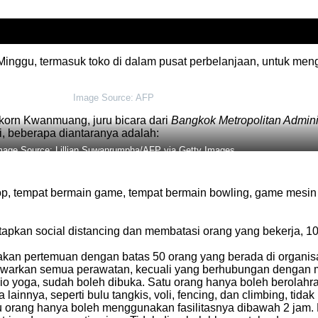
nggu, termasuk toko di dalam pusat perbelanjaan, untuk men
Image Source: AFP
korn Kwanmuang, juru bicara dari
Bangkok Metropolitan Admini
, beberapa diantaranya adalah:
mage Source: Lillian Suwanrumpha/AFP via Getty Images
kop, tempat bermain game, tempat bermain bowling, game mesin
etapkan social distancing dan membatasi orang yang bekerja, 
dakan pertemuan dengan batas 50 orang yang berada di organi
awarkan semua perawatan, kecuali yang berhubungan dengan mu
dio yoga, sudah boleh dibuka. Satu orang hanya boleh berolahrag
ainnya, seperti bulu tangkis, voli, fencing, dan climbing, tida
u orang hanya boleh menggunakan fasilitasnya dibawah 2 jam. 