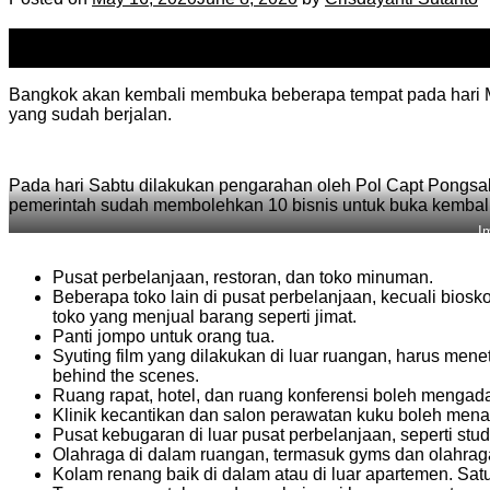
16
May
Bangkok akan kembali membuka beberapa tempat pada hari Mi
yang sudah berjalan.
Pada hari Sabtu dilakukan pengarahan oleh Pol Capt Pongsa
pemerintah sudah membolehkan 10 bisnis untuk buka kembali
I
Pusat perbelanjaan, restoran, dan toko minuman.
Beberapa toko lain di pusat perbelanjaan, kecuali bios
toko yang menjual barang seperti jimat.
Panti jompo untuk orang tua.
Syuting film yang dilakukan di luar ruangan, harus men
behind the scenes.
Ruang rapat, hotel, dan ruang konferensi boleh menga
Klinik kecantikan dan salon perawatan kuku boleh men
Pusat kebugaran di luar pusat perbelanjaan, seperti stu
Olahraga di dalam ruangan, termasuk gyms dan olahraga l
Kolam renang baik di dalam atau di luar apartemen. Sat