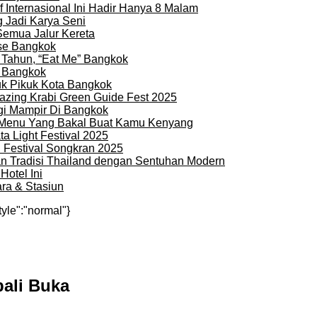
 Internasional Ini Hadir Hanya 8 Malam
 Jadi Karya Seni
Semua Jalur Kereta
use Bangkok
 Tahun, “Eat Me” Bangkok
i Bangkok
uk Pikuk Kota Bangkok
zing Krabi Green Guide Fest 2025
gi Mampir Di Bangkok
n Menu Yang Bakal Buat Kamu Kenyang
a Light Festival 2025
i Festival Songkran 2025
an Tradisi Thailand dengan Sentuhan Modern
otel Ini
ra & Stasiun
tyle":"normal"}
bali Buka