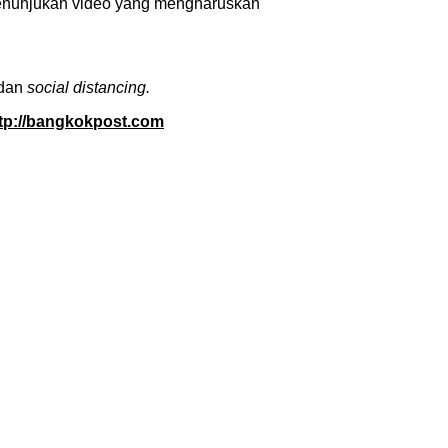
 penunjukan video yang mengharuskan
 dan
social distancing.
tp://bangkokpost.com