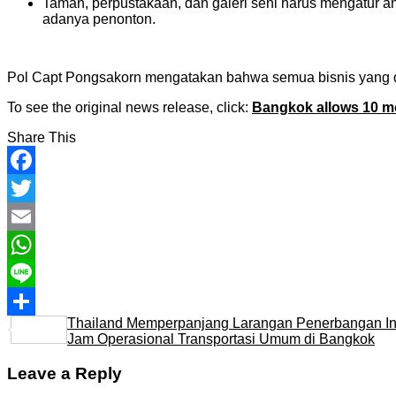
Taman, perpustakaan, dan galeri seni harus mengatur a
adanya penonton.
Pol Capt Pongsakorn mengatakan bahwa semua bisnis yang d
To see the original news release, click:
Bangkok allows 10 m
Share This
Facebook
Twitter
Email
WhatsApp
Line
Thailand Memperpanjang Larangan Penerbangan Int
Share
Jam Operasional Transportasi Umum di Bangkok
Leave a Reply