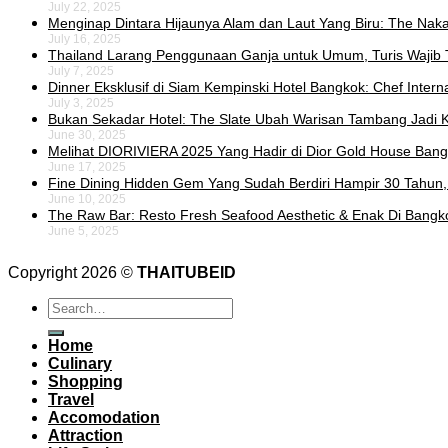
July 22, 2025
Menginap Dintara Hijaunya Alam dan Laut Yang Biru: The Naka 
July 16, 2025
Thailand Larang Penggunaan Ganja untuk Umum, Turis Wajib 
July 7, 2025
Dinner Eksklusif di Siam Kempinski Hotel Bangkok: Chef Intern
July 3, 2025
Bukan Sekadar Hotel: The Slate Ubah Warisan Tambang Jadi K
June 30, 2025
Melihat DIORIVIERA 2025 Yang Hadir di Dior Gold House Ban
June 17, 2025
Fine Dining Hidden Gem Yang Sudah Berdiri Hampir 30 Tahun,
June 10, 2025
The Raw Bar: Resto Fresh Seafood Aesthetic & Enak Di Bangk
June 5, 2025
Copyright 2026 ©
THAITUBEID
Home
Culinary
Shopping
Travel
Accomodation
Attraction