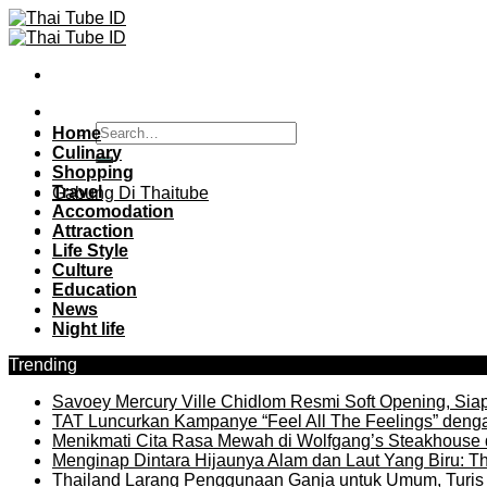
Skip
to
content
Home
Culinary
Shopping
Travel
Gabung Di Thaitube
Accomodation
Attraction
Life Style
Culture
Education
News
Night life
Trending
Savoey Mercury Ville Chidlom Resmi Soft Opening, Siap 
TAT Luncurkan Kampanye “Feel All The Feelings” denga
Menikmati Cita Rasa Mewah di Wolfgang’s Steakhouse 
Menginap Dintara Hijaunya Alam dan Laut Yang Biru: Th
Thailand Larang Penggunaan Ganja untuk Umum, Turis 