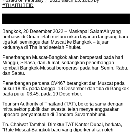
Posted on
February 7, 2023
March 23, 2023
by
#THAITUBEID
07
Feb
Bangkok, 20 Desember 2022 – Maskapai SalamAir yang
berbasis di Oman telah meluncurkan layanan langsung baru
tiga kali seminggu dari Muscat ke Bangkok – tujuan
keduanya di Thailand setelah Phuket.
Penerbangan Muscat-Bangkok akan beroperasi pada hari
Minggu, Selasa, dan Jumat, sedangkan penerbangan
kembali Bangkok-Muscat beroperasi pada hari Senin, Rabu,
dan Sabtu.
Penerbangan perdana OV467 berangkat dari Muscat pada
pukul 18.45. pada tanggal 18 Desember dan tiba di Bangkok
pada pukul 03.45. pada 19 Desember.
Tourism Authority of Thailand (TAT), bekerja sama dengan
mitra sektor publik dan swasta, telah menyelenggarakan
upacara penyambutan di Bandara Suvarnabhumi.
Tn. Chaiwat Tamthai, Direktur TAT Kantor Dubai, berkata,
“Rute Muscat-Bangkok baru yang diperkenalkan oleh