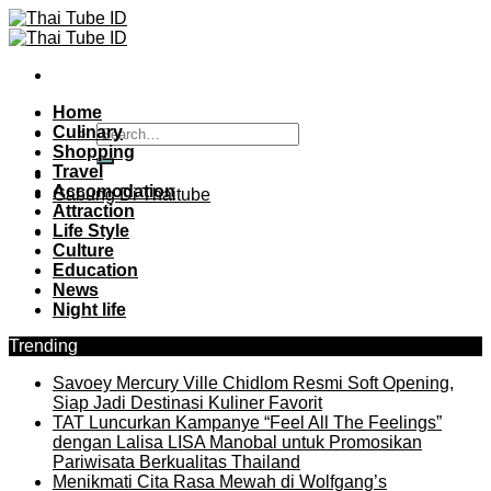
Skip
to
content
Home
Culinary
Shopping
Travel
Accomodation
Gabung Di Thaitube
Attraction
Life Style
Culture
Education
News
Night life
Trending
Savoey Mercury Ville Chidlom Resmi Soft Opening,
Siap Jadi Destinasi Kuliner Favorit
TAT Luncurkan Kampanye “Feel All The Feelings”
dengan Lalisa LISA Manobal untuk Promosikan
Pariwisata Berkualitas Thailand
Menikmati Cita Rasa Mewah di Wolfgang’s