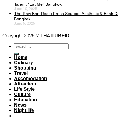
Tahun, “Eat Me” Bangkok
June 10, 2025
The Raw Bar: Resto Fresh Seafood Aesthetic & Enak Di
Bangkok
June 5, 2025
Copyright 2026 ©
THAITUBEID
Home
Culinary
Shopping
Travel
Accomodation
Attraction
Life Style
Culture
Education
News
Night life