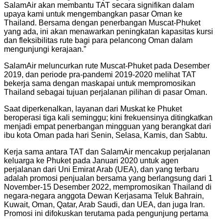
SalamAir akan membantu TAT secara signifikan dalam
upaya kami untuk mengembangkan pasar Oman ke
Thailand. Bersama dengan penerbangan Muscat-Phuket
yang ada, ini akan menawarkan peningkatan kapasitas kursi
dan fleksibilitas rute bagi para pelancong Oman dalam
mengunjungi kerajaan.”
SalamAir meluncurkan rute Muscat-Phuket pada Desember
2019, dan periode pra-pandemi 2019-2020 melihat TAT
bekerja sama dengan maskapai untuk mempromosikan
Thailand sebagai tujuan perjalanan pilihan di pasar Oman.
Saat diperkenalkan, layanan dari Muskat ke Phuket
beroperasi tiga kali seminggu; kini frekuensinya ditingkatkan
menjadi empat penerbangan mingguan yang berangkat dari
ibu kota Oman pada hari Senin, Selasa, Kamis, dan Sabtu.
Kerja sama antara TAT dan SalamAir mencakup perjalanan
keluarga ke Phuket pada Januari 2020 untuk agen
perjalanan dari Uni Emirat Arab (UEA), dan yang terbaru
adalah promosi penjualan bersama yang berlangsung dari 1
November-15 Desember 2022, mempromosikan Thailand di
negara-negara anggota Dewan Kerjasama Teluk Bahrain,
Kuwait, Oman, Qatar, Arab Saudi, dan UEA, dan juga Iran.
Promosi ini difokuskan terutama pada pengunjung pertama