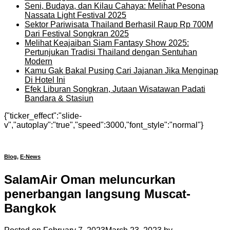
Seni, Budaya, dan Kilau Cahaya: Melihat Pesona
Nassata Light Festival 2025
Sektor Pariwisata Thailand Berhasil Raup Rp 700M
Dari Festival Songkran 2025
Melihat Keajaiban Siam Fantasy Show 2025:
Pertunjukan Tradisi Thailand dengan Sentuhan
Modern
Kamu Gak Bakal Pusing Cari Jajanan Jika Menginap
Di Hotel Ini
Efek Liburan Songkran, Jutaan Wisatawan Padati
Bandara & Stasiun
{"ticker_effect":"slide-
v","autoplay":"true","speed":3000,"font_style":"normal"}
Blog
,
E-News
SalamAir Oman meluncurkan
penerbangan langsung Muscat-
Bangkok