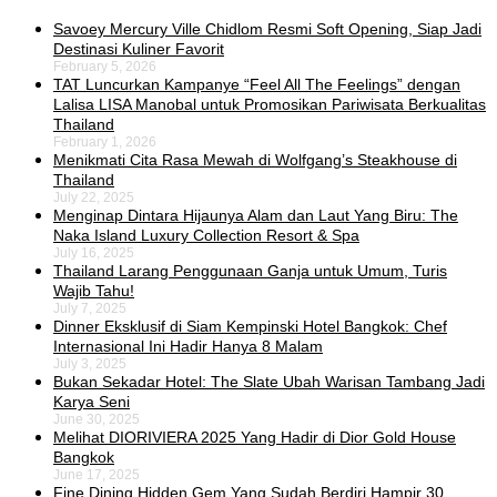
Savoey Mercury Ville Chidlom Resmi Soft Opening, Siap Jadi
Destinasi Kuliner Favorit
February 5, 2026
TAT Luncurkan Kampanye “Feel All The Feelings” dengan
Lalisa LISA Manobal untuk Promosikan Pariwisata Berkualitas
Thailand
February 1, 2026
Menikmati Cita Rasa Mewah di Wolfgang’s Steakhouse di
Thailand
July 22, 2025
Menginap Dintara Hijaunya Alam dan Laut Yang Biru: The
Naka Island Luxury Collection Resort & Spa
July 16, 2025
Thailand Larang Penggunaan Ganja untuk Umum, Turis
Wajib Tahu!
July 7, 2025
Dinner Eksklusif di Siam Kempinski Hotel Bangkok: Chef
Internasional Ini Hadir Hanya 8 Malam
July 3, 2025
Bukan Sekadar Hotel: The Slate Ubah Warisan Tambang Jadi
Karya Seni
June 30, 2025
Melihat DIORIVIERA 2025 Yang Hadir di Dior Gold House
Bangkok
June 17, 2025
Fine Dining Hidden Gem Yang Sudah Berdiri Hampir 30