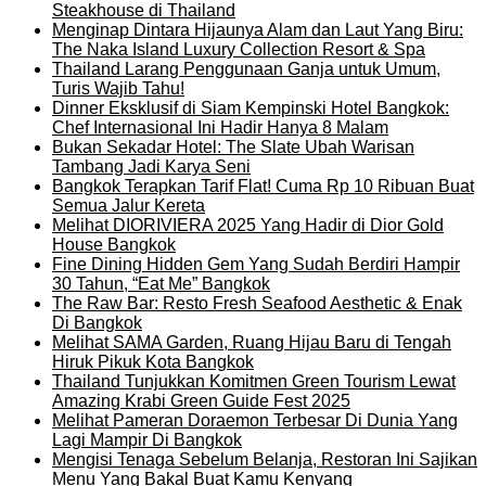
Steakhouse di Thailand
Menginap Dintara Hijaunya Alam dan Laut Yang Biru:
The Naka Island Luxury Collection Resort & Spa
Thailand Larang Penggunaan Ganja untuk Umum,
Turis Wajib Tahu!
Dinner Eksklusif di Siam Kempinski Hotel Bangkok:
Chef Internasional Ini Hadir Hanya 8 Malam
Bukan Sekadar Hotel: The Slate Ubah Warisan
Tambang Jadi Karya Seni
Bangkok Terapkan Tarif Flat! Cuma Rp 10 Ribuan Buat
Semua Jalur Kereta
Melihat DIORIVIERA 2025 Yang Hadir di Dior Gold
House Bangkok
Fine Dining Hidden Gem Yang Sudah Berdiri Hampir
30 Tahun, “Eat Me” Bangkok
The Raw Bar: Resto Fresh Seafood Aesthetic & Enak
Di Bangkok
Melihat SAMA Garden, Ruang Hijau Baru di Tengah
Hiruk Pikuk Kota Bangkok
Thailand Tunjukkan Komitmen Green Tourism Lewat
Amazing Krabi Green Guide Fest 2025
Melihat Pameran Doraemon Terbesar Di Dunia Yang
Lagi Mampir Di Bangkok
Mengisi Tenaga Sebelum Belanja, Restoran Ini Sajikan
Menu Yang Bakal Buat Kamu Kenyang