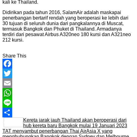
kali ke Thailand.
Didirikan pada tahun 2016, SalamAir adalah maskapai
penerbangan bertarif rendah yang beroperasi ke lebih dari
30 tujuan di seluruh dunia dari pangkalannya di Muscat,
termasuk Bangkok dan Phuket di Thailand. Armadanya
terdiri dari pesawat Airbus A320neo 180 kursi dan A321neo
212 kursi.
Share This
Facebook
Twitter
Email
WhatsApp
Line
Kereta jarak jauh Thailand akan beroperasi dari
Share
hub kereta baru Bangkok mulai 19 Januari 2023
TAT menyambut penerbangan Thai AirAsia X yang
menghubungkan Bangkok dengan Sydney dan Melbourne