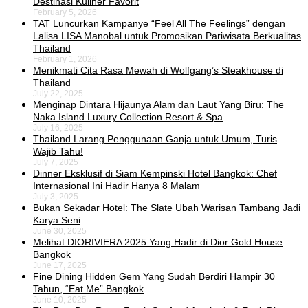
Destinasi Kuliner Favorit
February 5, 2026
TAT Luncurkan Kampanye “Feel All The Feelings” dengan
Lalisa LISA Manobal untuk Promosikan Pariwisata Berkualitas
Thailand
February 1, 2026
Menikmati Cita Rasa Mewah di Wolfgang’s Steakhouse di
Thailand
July 22, 2025
Menginap Dintara Hijaunya Alam dan Laut Yang Biru: The
Naka Island Luxury Collection Resort & Spa
July 16, 2025
Thailand Larang Penggunaan Ganja untuk Umum, Turis
Wajib Tahu!
July 7, 2025
Dinner Eksklusif di Siam Kempinski Hotel Bangkok: Chef
Internasional Ini Hadir Hanya 8 Malam
July 3, 2025
Bukan Sekadar Hotel: The Slate Ubah Warisan Tambang Jadi
Karya Seni
June 30, 2025
Melihat DIORIVIERA 2025 Yang Hadir di Dior Gold House
Bangkok
June 17, 2025
Fine Dining Hidden Gem Yang Sudah Berdiri Hampir 30
Tahun, “Eat Me” Bangkok
June 10, 2025