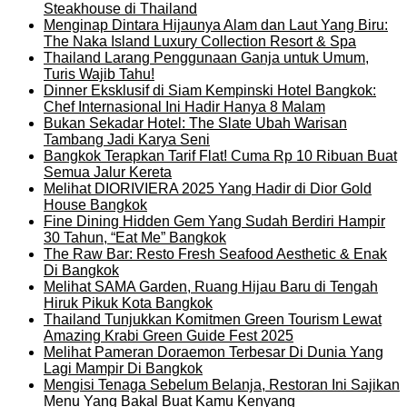
Steakhouse di Thailand
Menginap Dintara Hijaunya Alam dan Laut Yang Biru:
The Naka Island Luxury Collection Resort & Spa
Thailand Larang Penggunaan Ganja untuk Umum,
Turis Wajib Tahu!
Dinner Eksklusif di Siam Kempinski Hotel Bangkok:
Chef Internasional Ini Hadir Hanya 8 Malam
Bukan Sekadar Hotel: The Slate Ubah Warisan
Tambang Jadi Karya Seni
Bangkok Terapkan Tarif Flat! Cuma Rp 10 Ribuan Buat
Semua Jalur Kereta
Melihat DIORIVIERA 2025 Yang Hadir di Dior Gold
House Bangkok
Fine Dining Hidden Gem Yang Sudah Berdiri Hampir
30 Tahun, “Eat Me” Bangkok
The Raw Bar: Resto Fresh Seafood Aesthetic & Enak
Di Bangkok
Melihat SAMA Garden, Ruang Hijau Baru di Tengah
Hiruk Pikuk Kota Bangkok
Thailand Tunjukkan Komitmen Green Tourism Lewat
Amazing Krabi Green Guide Fest 2025
Melihat Pameran Doraemon Terbesar Di Dunia Yang
Lagi Mampir Di Bangkok
Mengisi Tenaga Sebelum Belanja, Restoran Ini Sajikan
Menu Yang Bakal Buat Kamu Kenyang