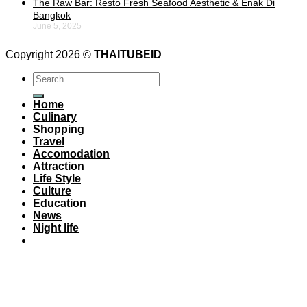
The Raw Bar: Resto Fresh Seafood Aesthetic & Enak Di
Bangkok
June 5, 2025
Copyright 2026 ©
THAITUBEID
Home
Culinary
Shopping
Travel
Accomodation
Attraction
Life Style
Culture
Education
News
Night life