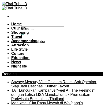
Skip
to
content
Home
Culinary
Shopping
Travel
Accomodation
Gabung Di Thaitube
Attraction
Life Style
Culture
Education
News
Night life
Trending
Savoey Mercury Ville Chidlom Resmi Soft Opening,
Siap Jadi Destinasi Kuliner Favorit
TAT Luncurkan Kampanye “Feel All The Feelings”
dengan Lalisa LISA Manobal untuk Promosikan
Pariwisata Berkualitas Thailand
Menikmati Cita Rasa Mewah di Wolfgang’s