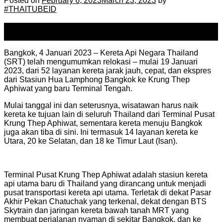
Posted on
February 6, 2023
March 23, 2023
by
#THAITUBEID
06
Feb
Bangkok, 4 Januari 2023 – Kereta Api Negara Thailand
(SRT) telah mengumumkan relokasi – mulai 19 Januari
2023, dari 52 layanan kereta jarak jauh, cepat, dan ekspres
dari Stasiun Hua Lamphong Bangkok ke Krung Thep
Aphiwat yang baru Terminal Tengah.
Mulai tanggal ini dan seterusnya, wisatawan harus naik
kereta ke tujuan lain di seluruh Thailand dari Terminal Pusat
Krung Thep Aphiwat, sementara kereta menuju Bangkok
juga akan tiba di sini. Ini termasuk 14 layanan kereta ke
Utara, 20 ke Selatan, dan 18 ke Timur Laut (Isan).
Terminal Pusat Krung Thep Aphiwat adalah stasiun kereta
api utama baru di Thailand yang dirancang untuk menjadi
pusat transportasi kereta api utama. Terletak di dekat Pasar
Akhir Pekan Chatuchak yang terkenal, dekat dengan BTS
Skytrain dan jaringan kereta bawah tanah MRT yang
membuat perjalanan nyaman di sekitar Bangkok, dan ke