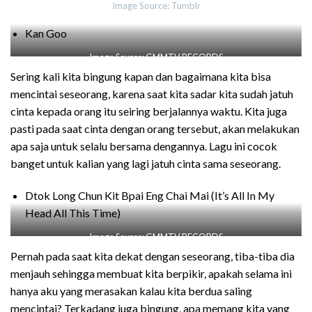
Image Source: Tumblr
Kan Goo
Image Source: GMMTV RECORDS
Sering kali kita bingung kapan dan bagaimana kita bisa
mencintai seseorang, karena saat kita sadar kita sudah jatuh
cinta kepada orang itu seiring berjalannya waktu. Kita juga
pasti pada saat cinta dengan orang tersebut, akan melakukan
apa saja untuk selalu bersama dengannya. Lagu ini cocok
banget untuk kalian yang lagi jatuh cinta sama seseorang.
Dtok Long Chun Kit Bpai Eng Chai Mai (It’s All In My
Head All This Time)
Image Source: GMMTV RECORDS
Pernah pada saat kita dekat dengan seseorang, tiba-tiba dia
menjauh sehingga membuat kita berpikir, apakah selama ini
hanya aku yang merasakan kalau kita berdua saling
mencintai? Terkadang juga bingung, apa memang kita yang