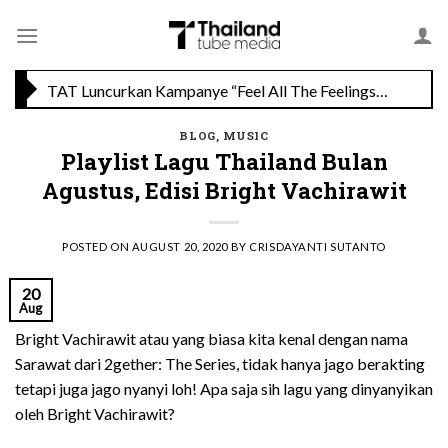
Skip
Savoey Mercury Ville Chidlom Resmi Soft Opening, Siap Jadi Destinasi Kuliner Favorit
to
content
TAT Luncurkan Kampanye “Feel All The Feelings” dengan Lalisa LISA Manobal untuk Promosikan Pariwisata Berkualitas Thailand
BLOG
,
MUSIC
Playlist Lagu Thailand Bulan
Agustus, Edisi Bright Vachirawit
POSTED ON
AUGUST 20, 2020
BY
CRISDAYANTI SUTANTO
20
Aug
Bright Vachirawit atau yang biasa kita kenal dengan nama
Sarawat dari 2gether: The Series, tidak hanya jago berakting
tetapi juga jago nyanyi loh! Apa saja sih lagu yang dinyanyikan
oleh Bright Vachirawit?