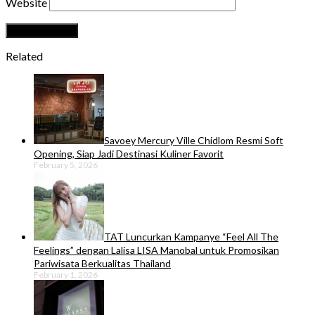
Website
Related
Savoey Mercury Ville Chidlom Resmi Soft
Opening, Siap Jadi Destinasi Kuliner Favorit
February 5, 2026
TAT Luncurkan Kampanye “Feel All The
Feelings” dengan Lalisa LISA Manobal untuk Promosikan
Pariwisata Berkualitas Thailand
February 1, 2026