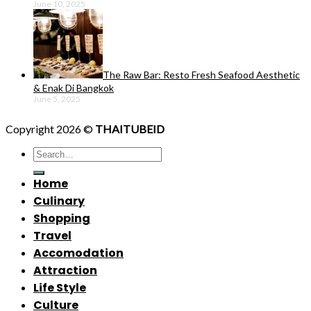
June 10, 2025
The Raw Bar: Resto Fresh Seafood Aesthetic
& Enak Di Bangkok
June 5, 2025
Copyright 2026 ©
THAITUBEID
Home
Culinary
Shopping
Travel
Accomodation
Attraction
Life Style
Culture