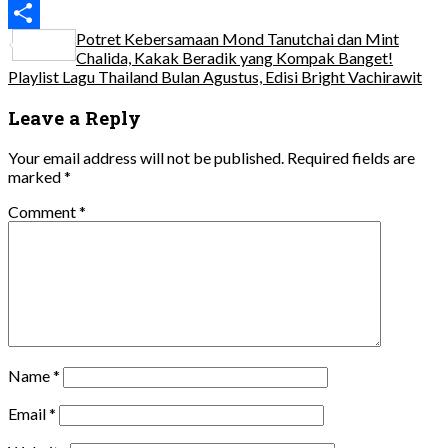
Line
Potret Kebersamaan Mond Tanutchai dan Mint
Share
Chalida, Kakak Beradik yang Kompak Banget!
Playlist Lagu Thailand Bulan Agustus, Edisi Bright Vachirawit
Leave a Reply
Your email address will not be published.
Required fields are
marked
*
Comment
*
Name
*
Email
*