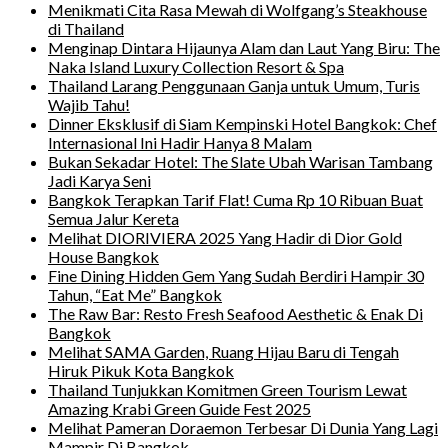
Menikmati Cita Rasa Mewah di Wolfgang’s Steakhouse
di Thailand
Menginap Dintara Hijaunya Alam dan Laut Yang Biru: The
Naka Island Luxury Collection Resort & Spa
Thailand Larang Penggunaan Ganja untuk Umum, Turis
Wajib Tahu!
Dinner Eksklusif di Siam Kempinski Hotel Bangkok: Chef
Internasional Ini Hadir Hanya 8 Malam
Bukan Sekadar Hotel: The Slate Ubah Warisan Tambang
Jadi Karya Seni
Bangkok Terapkan Tarif Flat! Cuma Rp 10 Ribuan Buat
Semua Jalur Kereta
Melihat DIORIVIERA 2025 Yang Hadir di Dior Gold
House Bangkok
Fine Dining Hidden Gem Yang Sudah Berdiri Hampir 30
Tahun, “Eat Me” Bangkok
The Raw Bar: Resto Fresh Seafood Aesthetic & Enak Di
Bangkok
Melihat SAMA Garden, Ruang Hijau Baru di Tengah
Hiruk Pikuk Kota Bangkok
Thailand Tunjukkan Komitmen Green Tourism Lewat
Amazing Krabi Green Guide Fest 2025
Melihat Pameran Doraemon Terbesar Di Dunia Yang Lagi
Mampir Di Bangkok