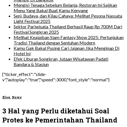
Mengisi Tenaga Sebelum Belanja, Restoran Ini Sajikan
Menu Yang Bakal Buat Kamu Kenyang
Seni, Budaya, dan Kilau Cahaya: Melihat Pesona Nassata
Light Festival 2025
Sektor Pariwisata Thailand Berhasil Raup Rp 700M Dari
Festival Songkran 2025
Melihat Keajaiban Siam Fantasy Show 2025: Pertunjukan
Tradisi Thailand dengan Sentuhan Modern
Kamu Gak Bakal Pusing Cari Jajanan Jika Menginap Di
Hotel Ini
Efek Liburan Songkran, Jutaan Wisatawan Padati
Bandara & Stasiun
{"ticker_effect":"slide-
v","autoplay":"true","speed":3000,"font_style":"normal"}
Blog
,
News
3 Hal yang Perlu diketahui Soal
Protes ke Pemerintahan Thailand