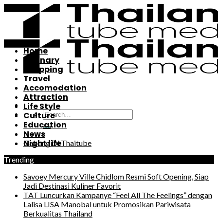
Skip
to
content
Home
Culinary
Shopping
Travel
Accomodation
Attraction
Life Style
Culture
Education
News
Night life
Gabung Di Thaitube
Trending
Savoey Mercury Ville Chidlom Resmi Soft Opening, Siap
Jadi Destinasi Kuliner Favorit
TAT Luncurkan Kampanye “Feel All The Feelings” dengan
Lalisa LISA Manobal untuk Promosikan Pariwisata
Berkualitas Thailand