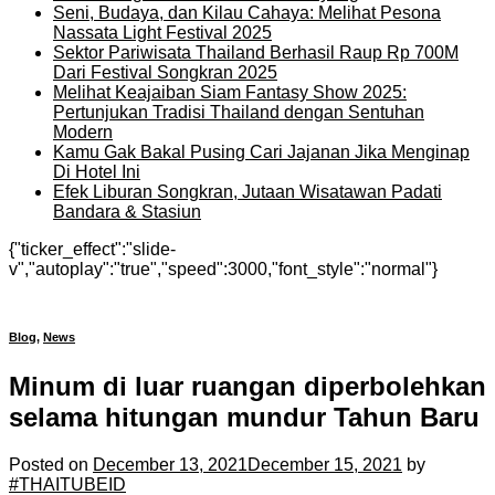
Seni, Budaya, dan Kilau Cahaya: Melihat Pesona
Nassata Light Festival 2025
Sektor Pariwisata Thailand Berhasil Raup Rp 700M
Dari Festival Songkran 2025
Melihat Keajaiban Siam Fantasy Show 2025:
Pertunjukan Tradisi Thailand dengan Sentuhan
Modern
Kamu Gak Bakal Pusing Cari Jajanan Jika Menginap
Di Hotel Ini
Efek Liburan Songkran, Jutaan Wisatawan Padati
Bandara & Stasiun
{"ticker_effect":"slide-
v","autoplay":"true","speed":3000,"font_style":"normal"}
Blog
,
News
Minum di luar ruangan diperbolehkan
selama hitungan mundur Tahun Baru
Posted on
December 13, 2021
December 15, 2021
by
#THAITUBEID