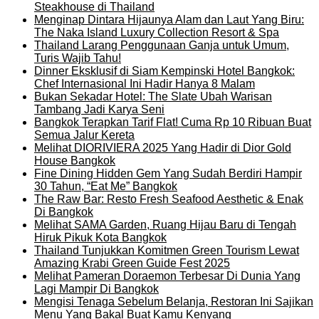
Steakhouse di Thailand
Menginap Dintara Hijaunya Alam dan Laut Yang Biru:
The Naka Island Luxury Collection Resort & Spa
Thailand Larang Penggunaan Ganja untuk Umum,
Turis Wajib Tahu!
Dinner Eksklusif di Siam Kempinski Hotel Bangkok:
Chef Internasional Ini Hadir Hanya 8 Malam
Bukan Sekadar Hotel: The Slate Ubah Warisan
Tambang Jadi Karya Seni
Bangkok Terapkan Tarif Flat! Cuma Rp 10 Ribuan Buat
Semua Jalur Kereta
Melihat DIORIVIERA 2025 Yang Hadir di Dior Gold
House Bangkok
Fine Dining Hidden Gem Yang Sudah Berdiri Hampir
30 Tahun, “Eat Me” Bangkok
The Raw Bar: Resto Fresh Seafood Aesthetic & Enak
Di Bangkok
Melihat SAMA Garden, Ruang Hijau Baru di Tengah
Hiruk Pikuk Kota Bangkok
Thailand Tunjukkan Komitmen Green Tourism Lewat
Amazing Krabi Green Guide Fest 2025
Melihat Pameran Doraemon Terbesar Di Dunia Yang
Lagi Mampir Di Bangkok
Mengisi Tenaga Sebelum Belanja, Restoran Ini Sajikan
Menu Yang Bakal Buat Kamu Kenyang