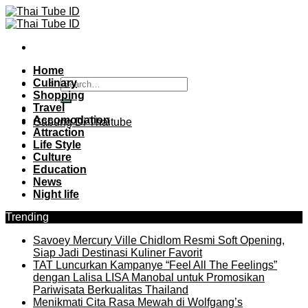
Skip
to
content
Home
Culinary
Shopping
Travel
Accomodation
Gabung Di Thaitube
Attraction
Life Style
Culture
Education
News
Night life
Trending
Savoey Mercury Ville Chidlom Resmi Soft Opening,
Siap Jadi Destinasi Kuliner Favorit
TAT Luncurkan Kampanye “Feel All The Feelings”
dengan Lalisa LISA Manobal untuk Promosikan
Pariwisata Berkualitas Thailand
Menikmati Cita Rasa Mewah di Wolfgang’s