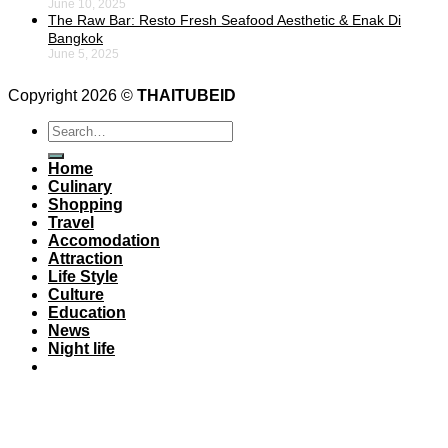
June 10, 2025
The Raw Bar: Resto Fresh Seafood Aesthetic & Enak Di
Bangkok
June 5, 2025
Copyright 2026 ©
THAITUBEID
Home
Culinary
Shopping
Travel
Accomodation
Attraction
Life Style
Culture
Education
News
Night life