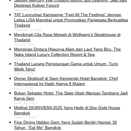
Savoey Mercury Ville Chidlom Resmi Soft Opening, Siap Jadi
Destinasi Kuliner Favorit
February 5, 2026
TAT Luncurkan Kampanye “Feel All The Feelings” dengan
Lalisa LISA Manobal untuk Promosikan Pariwisata Berkualitas
Thailand
February 1, 2026
Menikmati Cita Rasa Mewah di Wolfgang’s Steakhouse di
Thailand
July 22, 2025
Menginap Dintara Hijaunya Alam dan Laut Yang Biru: The
Naka Island Luxury Collection Resort & Spa
July 16, 2025
Thailand Larang Penggunaan Ganja untuk Umum, Turis
Wajib Tahu!
July 7, 2025
Dinner Eksklusif di Siam Kempinski Hotel Bangkok: Chef
Internasional Ini Hadir Hanya 8 Malam
July 3, 2025
Bukan Sekadar Hotel: The Slate Ubah Warisan Tambang Jadi
Karya Seni
June 30, 2025
Melihat DIORIVIERA 2025 Yang Hadir di Dior Gold House
Bangkok
June 17, 2025
Fine Dining Hidden Gem Yang Sudah Berdiri Hampir 30
Tahun, “Eat Me” Bangkok