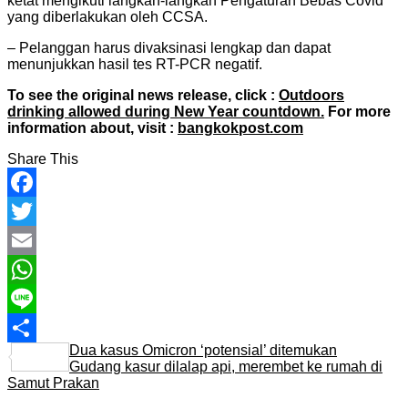
ketat mengikuti langkah-langkah Pengaturan Bebas Covid
yang diberlakukan oleh CCSA.
– Pelanggan harus divaksinasi lengkap dan dapat
menunjukkan hasil tes RT-PCR negatif.
To see the original news release, click :
Outdoors
drinking allowed during New Year countdown.
For more
information about, visit :
bangkokpost.com
Share This
Facebook
Twitter
Email
WhatsApp
Line
Dua kasus Omicron ‘potensial’ ditemukan
Share
Gudang kasur dilalap api, merembet ke rumah di
Samut Prakan