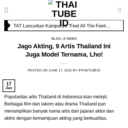
Skip
Savoey Mercury Ville Chidlom Resmi Soft Opening, Siap Jadi Destinasi Kuliner Favorit
to
content
TAT Luncurkan Kampanye “Feel All The Feelings” dengan Lalisa LISA Manobal untuk Promosikan Pariwisata Berkualitas Thailand
BLOG
,
E-NEWS
Jago Akting, 9 Artis Thailand Ini
Juga Model Ternama, Lho!
POSTED ON
JUNE 17, 2022
BY
#THAITUBEID
17
Jun
Popularitas artis Thailand di Indonesia kian melejit.
Berbagai film dan lakorn atau drama Thailand pun
menampilkan banyak nama artis dari jajaran aktor dan
aktris dengan kemampuan akting yang berkualitas.