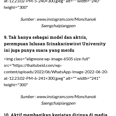
at-12.23.02-PM-5-240×300.jpeg" alt="" width="240"
height="300"
Sumber : www.instagram.com/Monchanok
Saengchaipiangpen
9. Tak hanya sebagai model dan aktris,
perempuan lulusan Srinakarinwirot University
ini juga punya suara yang merdu
<img class="alignnone wp-image-6505 size-full"
src="https://thaitubeid.com/wp-
content/uploads/2022/06/WhatsApp-Image-2022-06-20-
at-12.23.02-PM-6-241×300.jpeg" alt="" width="241"
height="300"
Sumber : www.instagram.com/Monchanok
Saengchaipiangpen
10. Aktif membagikan kegiatan dirinya di media