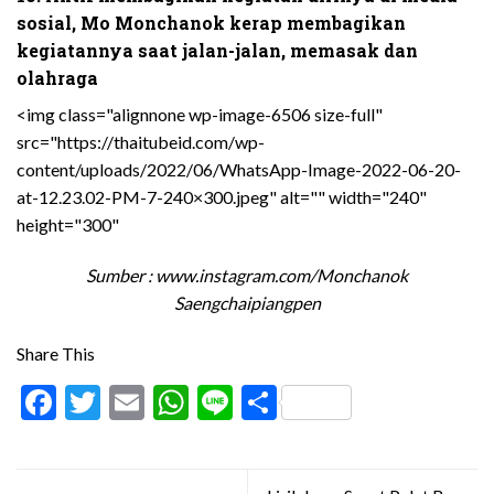
sosial, Mo Monchanok kerap membagikan
kegiatannya saat jalan-jalan, memasak dan
olahraga
<img class="alignnone wp-image-6506 size-full"
src="https://thaitubeid.com/wp-
content/uploads/2022/06/WhatsApp-Image-2022-06-20-
at-12.23.02-PM-7-240×300.jpeg" alt="" width="240"
height="300"
Sumber : www.instagram.com/Monchanok
Saengchaipiangpen
Share This
Facebook
Twitter
Email
WhatsApp
Line
Share