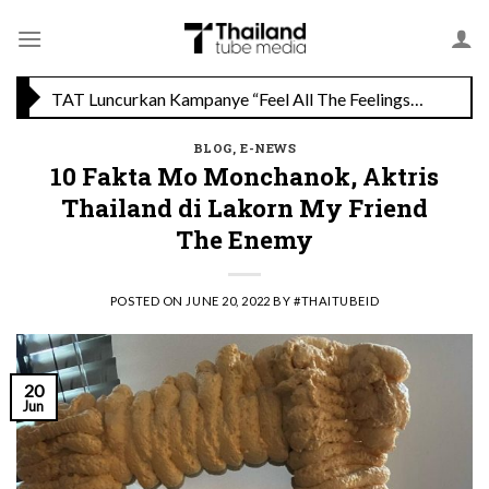
Skip
Savoey Mercury Ville Chidlom Resmi Soft Opening, Siap Jadi Destinasi Kuliner Favorit
to
content
TAT Luncurkan Kampanye “Feel All The Feelings” dengan Lalisa LISA Manobal untuk Promosikan Pariwisata Berkualitas Thailand
BLOG
,
E-NEWS
10 Fakta Mo Monchanok, Aktris
Thailand di Lakorn My Friend
The Enemy
POSTED ON
JUNE 20, 2022
BY
#THAITUBEID
20
Jun