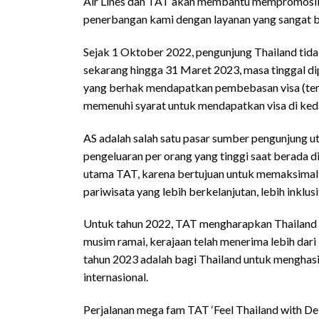
Air Lines dan TAT akan membantu mempromosikan
penerbangan kami dengan layanan yang sangat ba
Sejak 1 Oktober 2022, pengunjung Thailand tidak
sekarang hingga 31 Maret 2023, masa tinggal dipe
yang berhak mendapatkan pembebasan visa (term
memenuhi syarat untuk mendapatkan visa di ke
AS adalah salah satu pasar sumber pengunjung u
pengeluaran per orang yang tinggi saat berada di
utama TAT, karena bertujuan untuk memaksima
pariwisata yang lebih berkelanjutan, lebih inklus
Untuk tahun 2022, TAT mengharapkan Thailand u
musim ramai, kerajaan telah menerima lebih dari
tahun 2023 adalah bagi Thailand untuk menghasil
internasional.
Perjalanan mega fam TAT ‘Feel Thailand with Del