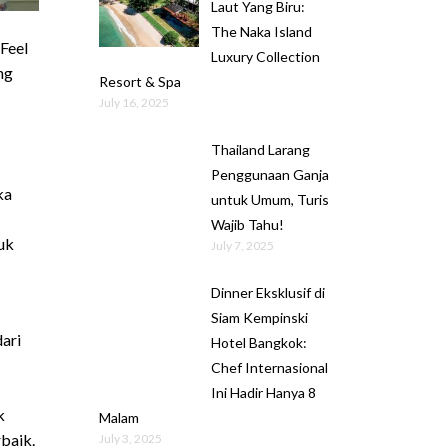
Laut Yang Biru:
The Naka Island
Feel
Luxury Collection
ng
Resort & Spa
July 16, 2025
Thailand Larang
Penggunaan Ganja
ka
untuk Umum, Turis
Wajib Tahu!
uk
July 7, 2025
Dinner Eksklusif di
Siam Kempinski
dari
Hotel Bangkok:
Chef Internasional
Ini Hadir Hanya 8
k
Malam
baik.
July 3, 2025