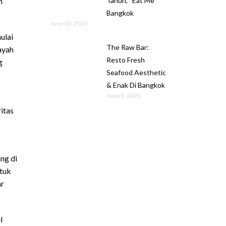
Tahun, “Eat Me”
m
Bangkok
June 10, 2025
ulai
The Raw Bar:
ayah
Resto Fresh
g
Seafood Aesthetic
& Enak Di Bangkok
June 5, 2025
itas
ng di
ntuk
ar
l