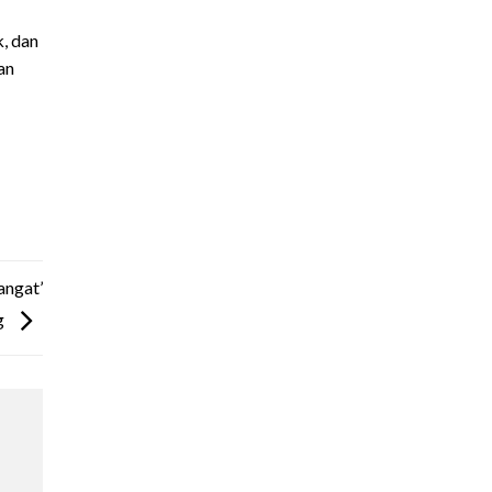
, dan
an
angat’
g