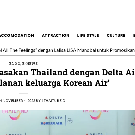
esmi Soft Opening, Siap Jadi Destinasi Kuliner Favorit
ACCOMODATION
ATTRACTION
LIFE STYLE
CULTURE
All The Feelings” dengan Lalisa LISA Manobal untuk Promosikan 
BLOG
,
E-NEWS
asakan Thailand dengan Delta Ai
alanan keluarga Korean Air’
ON
NOVEMBER 4, 2022
BY
#THAITUBEID