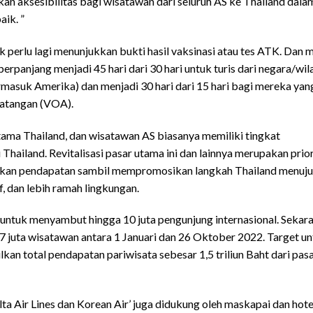
 aksesibilitas bagi wisatawan dari seluruh AS ke Thailand dala
ik. ”
 perlu lagi menunjukkan bukti hasil vaksinasi atau tes ATK. Dan m
rpanjang menjadi 45 hari dari 30 hari untuk turis dari negara/wil
asuk Amerika) dan menjadi 30 hari dari 15 hari bagi mereka yan
datangan (VOA).
tama Thailand, dan wisatawan AS biasanya memiliki tingkat
 Thailand. Revitalisasi pasar utama ini dan lainnya merupakan prior
lkan pendapatan sambil mempromosikan langkah Thailand menuju
if, dan lebih ramah lingkungan.
ntuk menyambut hingga 10 juta pengunjung internasional. Sekara
 7 juta wisatawan antara 1 Januari dan 26 Oktober 2022. Target u
kan total pendapatan pariwisata sebesar 1,5 triliun Baht dari pas
ta Air Lines dan Korean Air’ juga didukung oleh maskapai dan hote