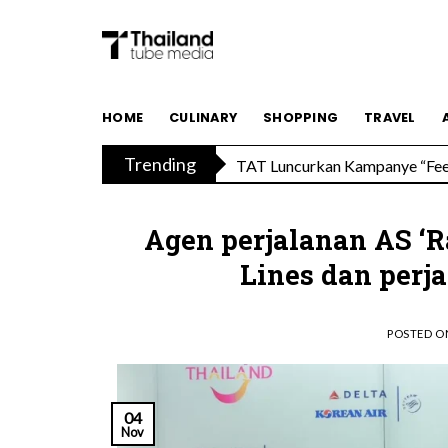
Skip
to
content
Savoey Mercury Ville Chidlom R
HOME
CULINARY
SHOPPING
TRAVEL
Trending
TAT Luncurkan Kampanye “Feel 
Agen perjalanan AS ‘R
Lines dan perj
POSTED 
04
Nov