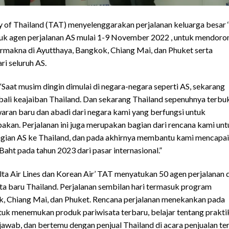
 of Thailand (TAT) menyelenggarakan perjalanan keluarga besar ‘
untuk agen perjalanan AS mulai 1-9 November 2022 , untuk mendoro
rmakna di Ayutthaya, Bangkok, Chiang Mai, dan Phuket serta
i seluruh AS.
aat musim dingin dimulai di negara-negara seperti AS, sekarang
li keajaiban Thailand. Dan sekarang Thailand sepenuhnya terbu
ran baru dan abadi dari negara kami yang berfungsi untuk
akan. Perjalanan ini juga merupakan bagian dari rencana kami unt
bagian AS ke Thailand, dan pada akhirnya membantu kami mencapai
Baht pada tahun 2023 dari pasar internasional.”
elta Air Lines dan Korean Air’ TAT menyatukan 50 agen perjalanan 
a baru Thailand. Perjalanan sembilan hari termasuk program
k, Chiang Mai, dan Phuket. Rencana perjalanan menekankan pada
uk menemukan produk pariwisata terbaru, belajar tentang prakti
awab, dan bertemu dengan penjual Thailand di acara penjualan ter