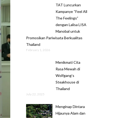
TAT Luncurkan
Kampanye “Feel All
The Feelings”
dengan Lalisa LISA
Manobal untuk
Promosikan Pariwisata Berkualitas
Thailand
February 1, 2026
Menikmati Cita
Rasa Mewah di
Wolfgang’s
Steakhouse di
Thailand
July 22, 2025
Menginap Dintara
Hijaunya Alam dan