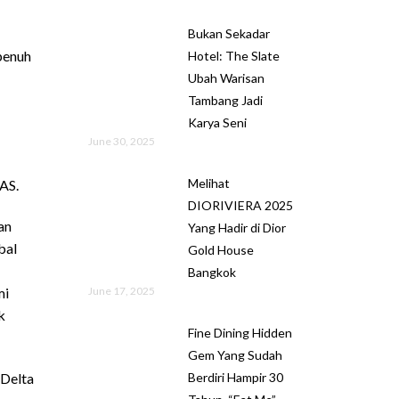
Bukan Sekadar
penuh
Hotel: The Slate
Ubah Warisan
Tambang Jadi
Karya Seni
June 30, 2025
Melihat
AS.
DIORIVIERA 2025
an
Yang Hadir di Dior
bal
Gold House
Bangkok
June 17, 2025
mi
k
Fine Dining Hidden
Gem Yang Sudah
Berdiri Hampir 30
 Delta