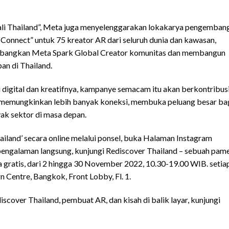
li Thailand”, Meta juga menyelenggarakan lokakarya pengemban
Connect” untuk 75 kreator AR dari seluruh dunia dan kawasan,
mbangkan Meta Spark Global Creator komunitas dan membangun
an di Thailand.
igital dan kreatifnya, kampanye semacam itu akan berkontribus
memungkinkan lebih banyak koneksi, membuka peluang besar ba
k sektor di masa depan.
land’ secara online melalui ponsel, buka Halaman Instagram
k pengalaman langsung, kunjungi Rediscover Thailand – sebuah pam
gratis, dari 2 hingga 30 November 2022, 10.30-19.00 WIB. setiap
gn Centre, Bangkok, Front Lobby, Fl. 1.
iscover Thailand, pembuat AR, dan kisah di balik layar, kunjungi