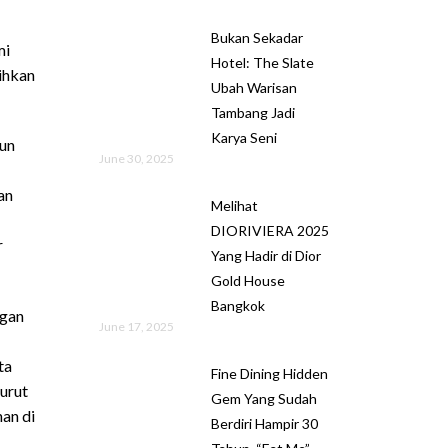
Bukan Sekadar
mi
Hotel: The Slate
ihkan
Ubah Warisan
Tambang Jadi
Karya Seni
gun
June 30, 2025
an
Melihat
DIORIVIERA 2025
r
Yang Hadir di Dior
Gold House
Bangkok
ngan
June 17, 2025
ta
Fine Dining Hidden
urut
Gem Yang Sudah
nan di
Berdiri Hampir 30