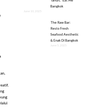
Tahun, “Eat Me”
Bangkok
June 10, 2025
e
The Raw Bar:
Resto Fresh
Seafood Aesthetic
& Enak Di Bangkok
June 5, 2025
a
an,
atif.
ang
ukung
lalui