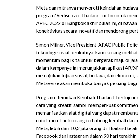
Meta dan mitranya menyoroti keindahan budaya da
program ‘Rediscover Thailand’ ini. Ini untuk 
APEC 2022 di Bangkok akhir bulan ini, di bawa
konektivitas secara inovatif dan mendorong pe
Simon Milner, Vice President, APAC Public Po
teknologi sosial berikutnya, kami senang melihat 
momentum bagi kita untuk bergerak maju di jal
dalam kampanye ini menunjukkan aplikasi AR/XR 
memajukan tujuan sosial, budaya, dan ekonomi, s
Metaverse akan membuka banyak peluang bagi ba
Program ‘Temukan Kembali Thailand’ bertujuan
cara yang kreatif, sambil memperkuat komitmen
memanfaatkan alat digital yang dapat membantu
untuk membantu orang terhubung kembali dan me
Meta, lebih dari 10,3 juta orang di Thailand tel
Facebook dan Instagram dalam 90 hari terakhir.