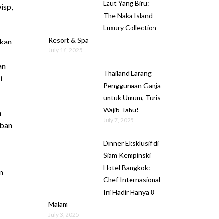
Laut Yang Biru:
isp,
The Naka Island
Luxury Collection
Resort & Spa
lkan
July 16, 2025
an
Thailand Larang
i
Penggunaan Ganja
untuk Umum, Turis
Wajib Tahu!
h
July 7, 2025
iban
Dinner Eksklusif di
Siam Kempinski
Hotel Bangkok:
n
Chef Internasional
Ini Hadir Hanya 8
Malam
July 3, 2025