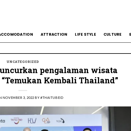
ACCOMODATION
ATTRACTION
LIFE STYLE
CULTURE
UNCATEGORIZED
luncurkan pengalaman wisata
y “Temukan Kembali Thailand”
ON
NOVEMBER 3, 2022
BY
#THAITUBEID