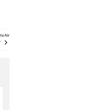
ta Air
’