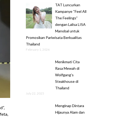
TAT Luncurkan
Kampanye “Feel All
The Feelings”
dengan Lalisa LISA
Manobal untuk
Promosikan Pariwisata Berkualitas
Thailand
February 1, 2026
Menikmati Cita
Rasa Mewah di
Wolfgang’s
Steakhouse di
Thailand
July 22, 2025
Menginap Dintara
d”,
Hijaunya Alam dan
Meta,