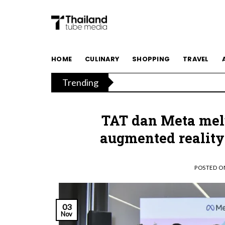
Skip
to
content
HOME
CULINARY
SHOPPING
TRAVEL
Trending
TAT dan Meta me
augmented realit
POSTED 
03
Nov