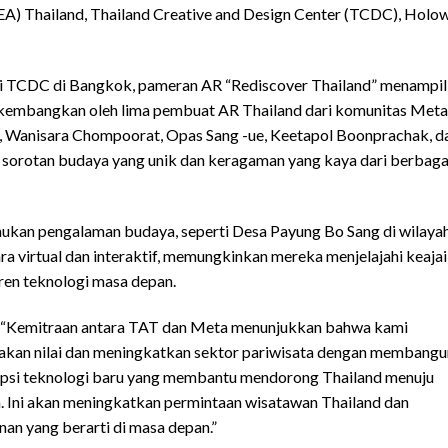
A) Thailand, Thailand Creative and Design Center (TCDC), Holow
di TCDC di Bangkok, pameran AR “Rediscover Thailand” menampi
dikembangkan oleh lima pembuat AR Thailand dari komunitas Meta
, Wanisara Chompoorat, Opas Sang -ue, Keetapol Boonprachak, d
sorotan budaya yang unik dan keragaman yang kaya dari berbaga
kan pengalaman budaya, seperti Desa Payung Bo Sang di wilaya
cara virtual dan interaktif, memungkinkan mereka menjelajahi keaja
en teknologi masa depan.
, “Kemitraan antara TAT dan Meta menunjukkan bahwa kami
kan nilai dan meningkatkan sektor pariwisata dengan membangu
dopsi teknologi baru yang membantu mendorong Thailand menuju
an. Ini akan meningkatkan permintaan wisatawan Thailand dan
an yang berarti di masa depan.”