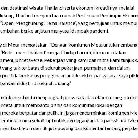
n destinasi wisata Thailand, serta ekonomi kreatifnya, melalui
mendukung Thailand menjadi tuan rumah Pertemuan Pemimpin Ekono
h “Open. Menghubung. Tema Balance”, yang bertujuan untuk memul
rtumbuhan berkelanjutan menyusul dampak pandemi.
licy di Meta, mengatakan, “Dengan komitmen Meta untuk memban
‘Rediscover Thailand’ menjadi hidup hari ini; ini menciptakan
an menuju Metaverse. Pekerjaan yang kami dan mitra kami tunjukk
yang tak terbatas di seluruh pekerjaan, permainan, dan dalam
eperti dalam kasus penggunaan untuk sektor pariwisata. Saya piki
nyak industri di seluruh bidang.”
 untuk membantu mengangkat pariwisata dan ekonomi negara de
 Meta untuk membantu bisnis dan komunitas lokal dengan
 mereka berputar dan pulih. Ini juga mencerminkan komitmen Me
mbuka dunia sekali lagi untuk perdagangan dan pariwisata. Men
ah membuat lebih dari 38 juta posting dan komentar tentang perjala