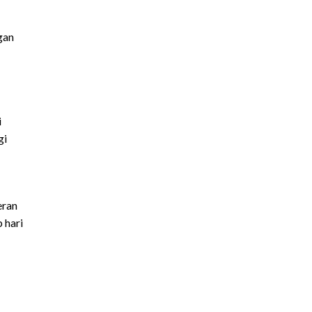
gan
i
gi
eran
 hari