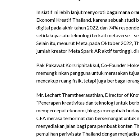
Inisiatif ini lebih lanjut menyoroti bagaimana or
Ekonomi Kreatif Thailand, karena sebuah studi 
digital pada akhir tahun 2022, dan 74% respon
setidaknya satu teknologi terkait metaverse – sep
Selain itu, menurut Meta, pada Oktober 2022, Th
jumlah kreator Meta Spark AR aktif tertinggi, di
Pak Pakawat Korsriphitakkul, Co-Founder Holowis
memungkinkan pengguna untuk merasakan tujuan 
mencakup ruang fisik, tetapi juga berbagai orang,
Mr. Lechart Thamtheerasathian, Director of K
“Penerapan kreativitas dan teknologi untuk berb
mempercepat ekonomi, hingga mengubah budaya –
CEA merasa terhormat dan bersemangat untuk m
menyediakan jalan bagi para pembuat konten 
pemulihan pariwisata Thailand dengan menjadika