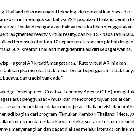
ang Thailand telah merangkul teknologi dan potensi luar biasa dari
baru-baru ini menunjukkan bahwa 72% populasi Thailand beralih k
den survei Thailand mengatakan bahwa mereka telah menggunakan
erti augmented reality, virtual reality, dan NFTS – pada tahun lalu.
ailand termasuk di antara 10 negara teratas secara global dengan
 mana 58% kreator Thailand mengidentifikasi diri sebagai wanita.
p – agensi AR kreatif, mengatakan, “Rute virtual AR ini akan
bahkan jika mereka tidak benar-benar bepergian. Ini tidak hany
 budaya, dan tradisi yang ada.”
nowledge Development, Creative Economy Agency (CEA), mengatak
agai kasus penggunaan – mulai dari mendorong tujuan sosial dan
 akan menjadi kunci dalam memajukan Thailand visi ekonomi kre
enjadi bagian dari program ‘Temukan Kembali Thailand’ Meta, y
Thailand untuk memamerkan karya mereka, serta membantu mend
nnya menyenangkan dan dapat diakses melalui interaksi online me