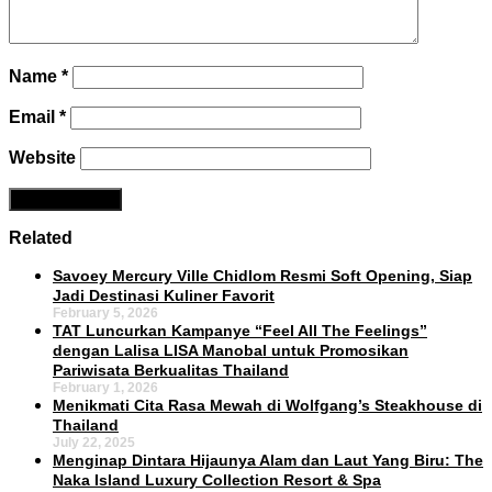
Name
*
Email
*
Website
Related
Savoey Mercury Ville Chidlom Resmi Soft Opening, Siap
Jadi Destinasi Kuliner Favorit
February 5, 2026
TAT Luncurkan Kampanye “Feel All The Feelings”
dengan Lalisa LISA Manobal untuk Promosikan
Pariwisata Berkualitas Thailand
February 1, 2026
Menikmati Cita Rasa Mewah di Wolfgang’s Steakhouse di
Thailand
July 22, 2025
Menginap Dintara Hijaunya Alam dan Laut Yang Biru: The
Naka Island Luxury Collection Resort & Spa