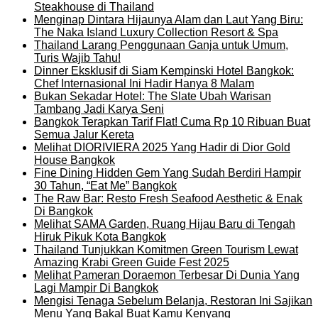
Steakhouse di Thailand
Menginap Dintara Hijaunya Alam dan Laut Yang Biru:
The Naka Island Luxury Collection Resort & Spa
Thailand Larang Penggunaan Ganja untuk Umum,
Turis Wajib Tahu!
Dinner Eksklusif di Siam Kempinski Hotel Bangkok:
Chef Internasional Ini Hadir Hanya 8 Malam
Bukan Sekadar Hotel: The Slate Ubah Warisan
Tambang Jadi Karya Seni
Bangkok Terapkan Tarif Flat! Cuma Rp 10 Ribuan Buat
Semua Jalur Kereta
Melihat DIORIVIERA 2025 Yang Hadir di Dior Gold
House Bangkok
Fine Dining Hidden Gem Yang Sudah Berdiri Hampir
30 Tahun, “Eat Me” Bangkok
The Raw Bar: Resto Fresh Seafood Aesthetic & Enak
Di Bangkok
Melihat SAMA Garden, Ruang Hijau Baru di Tengah
Hiruk Pikuk Kota Bangkok
Thailand Tunjukkan Komitmen Green Tourism Lewat
Amazing Krabi Green Guide Fest 2025
Melihat Pameran Doraemon Terbesar Di Dunia Yang
Lagi Mampir Di Bangkok
Mengisi Tenaga Sebelum Belanja, Restoran Ini Sajikan
Menu Yang Bakal Buat Kamu Kenyang