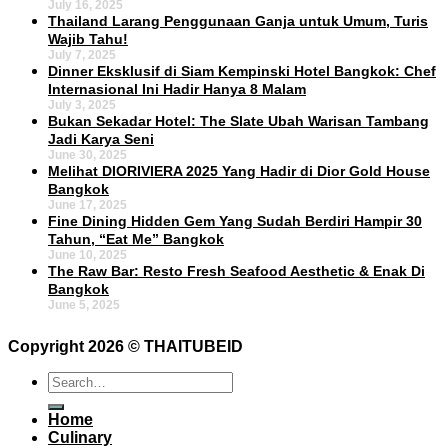
July 16, 2025
Thailand Larang Penggunaan Ganja untuk Umum, Turis
Wajib Tahu!
July 7, 2025
Dinner Eksklusif di Siam Kempinski Hotel Bangkok: Chef
Internasional Ini Hadir Hanya 8 Malam
July 3, 2025
Bukan Sekadar Hotel: The Slate Ubah Warisan Tambang
Jadi Karya Seni
June 30, 2025
Melihat DIORIVIERA 2025 Yang Hadir di Dior Gold House
Bangkok
June 17, 2025
Fine Dining Hidden Gem Yang Sudah Berdiri Hampir 30
Tahun, “Eat Me” Bangkok
June 10, 2025
The Raw Bar: Resto Fresh Seafood Aesthetic & Enak Di
Bangkok
June 5, 2025
Copyright 2026 ©
THAITUBEID
Home
Culinary