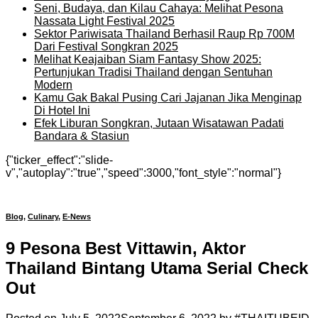
Seni, Budaya, dan Kilau Cahaya: Melihat Pesona
Nassata Light Festival 2025
Sektor Pariwisata Thailand Berhasil Raup Rp 700M
Dari Festival Songkran 2025
Melihat Keajaiban Siam Fantasy Show 2025:
Pertunjukan Tradisi Thailand dengan Sentuhan
Modern
Kamu Gak Bakal Pusing Cari Jajanan Jika Menginap
Di Hotel Ini
Efek Liburan Songkran, Jutaan Wisatawan Padati
Bandara & Stasiun
{"ticker_effect":"slide-
v","autoplay":"true","speed":3000,"font_style":"normal"}
Blog
,
Culinary
,
E-News
9 Pesona Best Vittawin, Aktor
Thailand Bintang Utama Serial Check
Out