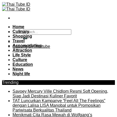
Skip
to
content
Home
Culinary
Shopping
Travel
Accomodation
Gabung Di Thaitube
Attraction
Life Style
Culture
Education
News
Night life
Trending
Savoey Mercury Ville Chidlom Resmi Soft Opening,
Siap Jadi Destinasi Kuliner Favorit
TAT Luncurkan Kampanye “Feel All The Feelings”
dengan Lalisa LISA Manobal untuk Promosikan
Pariwisata Berkualitas Thailand
Menikmati Cita Rasa Mewah di Wolfgang’s