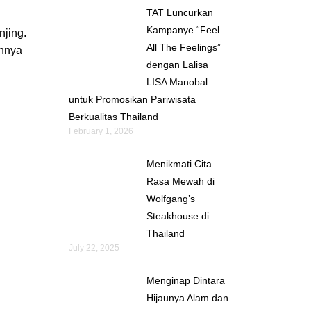
TAT Luncurkan
Kampanye “Feel
njing.
All The Feelings”
annya
dengan Lalisa
LISA Manobal
untuk Promosikan Pariwisata
Berkualitas Thailand
February 1, 2026
Menikmati Cita
Rasa Mewah di
Wolfgang’s
Steakhouse di
Thailand
July 22, 2025
Menginap Dintara
Hijaunya Alam dan