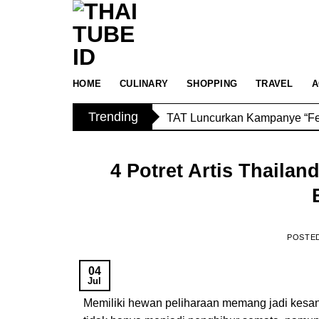
Skip
to
content
Savoey Mercury Ville Chidlom 
HOME
CULINARY
SHOPPING
TRAVEL
A
Trending
TAT Luncurkan Kampanye “Feel
4 Potret Artis Thaila
POSTE
04
Jul
Memiliki hewan peliharaan memang jadi kesan