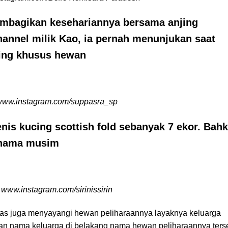
embagikan kesehariannya bersama anjing
nnel milik Kao, ia pernah menunjukan saat
ning khusus hewan
www.instagram.com/suppasra_sp
nis kucing scottish fold sebanyak 7 ekor. Bahk
 nama musim
 www.instagram.com/sirinissirin
 atas juga menyayangi hewan peliharaannya layaknya keluarga
an nama keluarga di belakang nama hewan peliharaannya ters