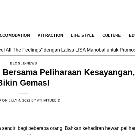
Resmi Soft Opening, Siap Jadi Destinasi Kuliner Favorit
CCOMODATION
ATTRACTION
LIFE STYLE
CULTURE
ED
 All The Feelings” dengan Lalisa LISA Manobal untuk Promosi
BLOG
,
E-NEWS
nd Bersama Peliharaan Kesayangan
Bikin Gemas!
D ON
JULY 4, 2022
BY
#THAITUBEID
 sendiri bagi beberapa orang. Bahkan kehadiran hewan peliha