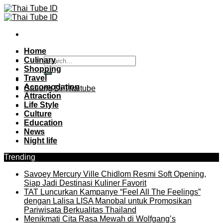
Skip
to
content
Home
Culinary
Shopping
Travel
Accomodation
Gabung Di Thaitube
Attraction
Life Style
Culture
Education
News
Night life
Trending
Savoey Mercury Ville Chidlom Resmi Soft Opening,
Siap Jadi Destinasi Kuliner Favorit
TAT Luncurkan Kampanye “Feel All The Feelings”
dengan Lalisa LISA Manobal untuk Promosikan
Pariwisata Berkualitas Thailand
Menikmati Cita Rasa Mewah di Wolfgang’s