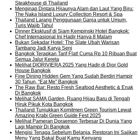
Steakhouse di Thailand
Menginap Dintara Hijaunya Alam dan Laut Yang Biru:
The Naka Island Luxury Collection Resort & Spa
Thailand Larang Penggunaan Ganja untuk Umum,
Turis Wajib Tahu!
Dinner Eksklusif di Siam Kempinski Hotel Bangkok:
Chef Internasional Ini Hadir Hanya 8 Malam
Bukan Sekadar Hotel: The Slate Ubah Warisan
Tambang Jadi Karya Seni
Bangkok Terapkan Tarif Flat! Cuma Rp 10 Ribuan Buat
Semua Jalur Kereta
Melihat DIORIVIERA 2025 Yang Hadir di Dior Gold
House Bangkok
Fine Dining Hidden Gem Yang Sudah Berdiri Hampir
30 Tahun, “Eat Me” Bangkok
The Raw Bar: Resto Fresh Seafood Aesthetic & Enak
Di Bangkok
Melihat SAMA Garden, Ruang Hijau Baru di Tengah
Hiruk Pikuk Kota Bangkok
Thailand Tunjukkan Komitmen Green Tourism Lewat
Amazing Krabi Green Guide Fest 2025
Melihat Pameran Doraemon Terbesar Di Dunia Yang
Lagi Mampir Di Bangkok
Mengisi Tenaga Sebelum Belanja, Restoran Ini Sajikan
Menu Yang Bakal Buat Kamu Kenyang