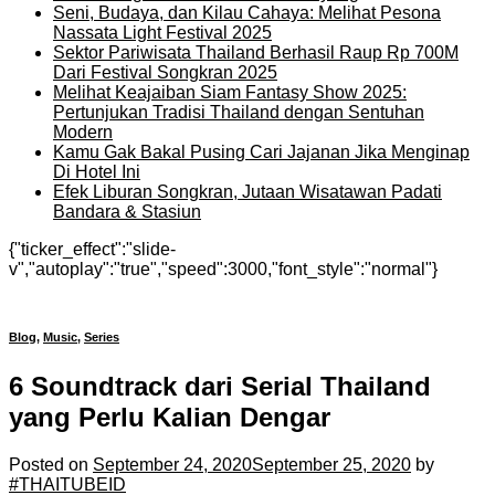
Seni, Budaya, dan Kilau Cahaya: Melihat Pesona
Nassata Light Festival 2025
Sektor Pariwisata Thailand Berhasil Raup Rp 700M
Dari Festival Songkran 2025
Melihat Keajaiban Siam Fantasy Show 2025:
Pertunjukan Tradisi Thailand dengan Sentuhan
Modern
Kamu Gak Bakal Pusing Cari Jajanan Jika Menginap
Di Hotel Ini
Efek Liburan Songkran, Jutaan Wisatawan Padati
Bandara & Stasiun
{"ticker_effect":"slide-
v","autoplay":"true","speed":3000,"font_style":"normal"}
Blog
,
Music
,
Series
6 Soundtrack dari Serial Thailand
yang Perlu Kalian Dengar
Posted on
September 24, 2020
September 25, 2020
by
#THAITUBEID