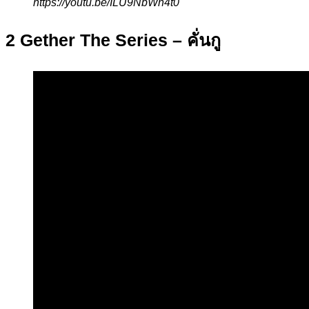
https://youtu.be/ILU9NbWn4t0
2 Gether The Series – คั่นกู