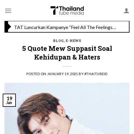
Skip
to
TAT Luncurkan Kampanye “Feel All The Feelings” dengan Lalisa LISA Manobal untuk Promosikan Pariwisata Berkualitas Thailand
content
Menikmati Cita Rasa Mewah di Wolfgang’s Steakhouse di Thailand
BLOG
,
E-NEWS
5 Quote Mew Suppasit Soal
Kehidupan & Haters
POSTED ON
JANUARY 19, 2021
BY
#THAITUBEID
19
Jan