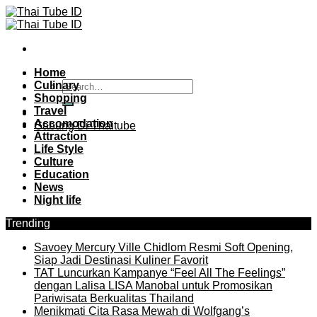
Skip
to
content
Home
Culinary
Shopping
Travel
Accomodation
Gabung Di Thaitube
Attraction
Life Style
Culture
Education
News
Night life
Trending
Savoey Mercury Ville Chidlom Resmi Soft Opening,
Siap Jadi Destinasi Kuliner Favorit
TAT Luncurkan Kampanye “Feel All The Feelings”
dengan Lalisa LISA Manobal untuk Promosikan
Pariwisata Berkualitas Thailand
Menikmati Cita Rasa Mewah di Wolfgang’s