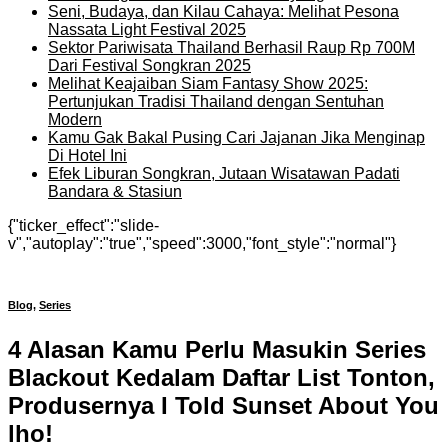
Seni, Budaya, dan Kilau Cahaya: Melihat Pesona
Nassata Light Festival 2025
Sektor Pariwisata Thailand Berhasil Raup Rp 700M
Dari Festival Songkran 2025
Melihat Keajaiban Siam Fantasy Show 2025:
Pertunjukan Tradisi Thailand dengan Sentuhan
Modern
Kamu Gak Bakal Pusing Cari Jajanan Jika Menginap
Di Hotel Ini
Efek Liburan Songkran, Jutaan Wisatawan Padati
Bandara & Stasiun
{"ticker_effect":"slide-
v","autoplay":"true","speed":3000,"font_style":"normal"}
Blog
,
Series
4 Alasan Kamu Perlu Masukin Series
Blackout Kedalam Daftar List Tonton,
Produsernya I Told Sunset About You
lho!