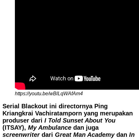
https://youtu.be/wBlLqWAfAm4
Serial Blackout ini directornya Ping
Kriangkrai Vachiratamporn yang merupakan
produser dari
I Told Sunset About You
(ITSAY),
My Ambulance
dan juga
screenwriter
dari
Great Man Academy
dan
In