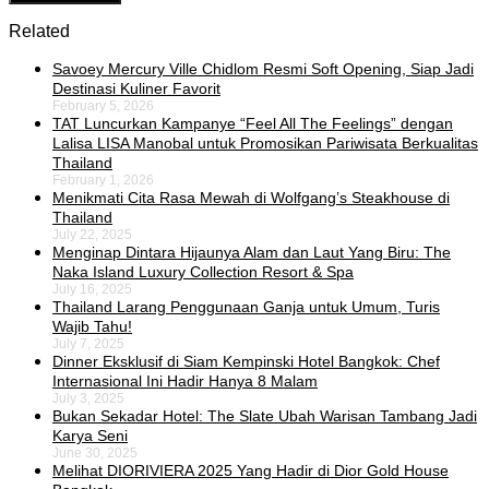
Related
Savoey Mercury Ville Chidlom Resmi Soft Opening, Siap Jadi
Destinasi Kuliner Favorit
February 5, 2026
TAT Luncurkan Kampanye “Feel All The Feelings” dengan
Lalisa LISA Manobal untuk Promosikan Pariwisata Berkualitas
Thailand
February 1, 2026
Menikmati Cita Rasa Mewah di Wolfgang’s Steakhouse di
Thailand
July 22, 2025
Menginap Dintara Hijaunya Alam dan Laut Yang Biru: The
Naka Island Luxury Collection Resort & Spa
July 16, 2025
Thailand Larang Penggunaan Ganja untuk Umum, Turis
Wajib Tahu!
July 7, 2025
Dinner Eksklusif di Siam Kempinski Hotel Bangkok: Chef
Internasional Ini Hadir Hanya 8 Malam
July 3, 2025
Bukan Sekadar Hotel: The Slate Ubah Warisan Tambang Jadi
Karya Seni
June 30, 2025
Melihat DIORIVIERA 2025 Yang Hadir di Dior Gold House