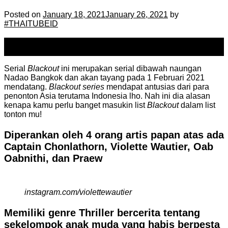
Posted on
January 18, 2021
January 26, 2021
by
#THAITUBEID
18
Jan
Serial
Blackout
ini merupakan serial dibawah naungan
Nadao Bangkok dan akan tayang pada 1 Februari 2021
mendatang.
Blackout series
mendapat antusias dari para
penonton Asia terutama Indonesia lho. Nah ini dia alasan
kenapa kamu perlu banget masukin list
Blackout
dalam list
tonton mu!
Diperankan oleh 4 orang artis papan atas ada
Captain Chonlathorn, Violette Wautier, Oab
Oabnithi, dan Praew
instagram.com/violettewautier
Memiliki genre Thriller bercerita tentang
sekelompok anak muda yang habis berpesta