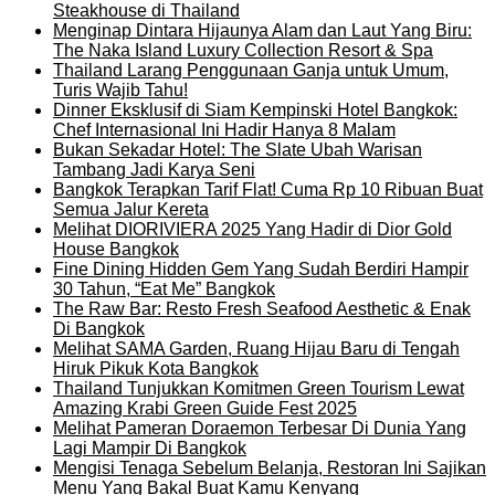
Steakhouse di Thailand
Menginap Dintara Hijaunya Alam dan Laut Yang Biru:
The Naka Island Luxury Collection Resort & Spa
Thailand Larang Penggunaan Ganja untuk Umum,
Turis Wajib Tahu!
Dinner Eksklusif di Siam Kempinski Hotel Bangkok:
Chef Internasional Ini Hadir Hanya 8 Malam
Bukan Sekadar Hotel: The Slate Ubah Warisan
Tambang Jadi Karya Seni
Bangkok Terapkan Tarif Flat! Cuma Rp 10 Ribuan Buat
Semua Jalur Kereta
Melihat DIORIVIERA 2025 Yang Hadir di Dior Gold
House Bangkok
Fine Dining Hidden Gem Yang Sudah Berdiri Hampir
30 Tahun, “Eat Me” Bangkok
The Raw Bar: Resto Fresh Seafood Aesthetic & Enak
Di Bangkok
Melihat SAMA Garden, Ruang Hijau Baru di Tengah
Hiruk Pikuk Kota Bangkok
Thailand Tunjukkan Komitmen Green Tourism Lewat
Amazing Krabi Green Guide Fest 2025
Melihat Pameran Doraemon Terbesar Di Dunia Yang
Lagi Mampir Di Bangkok
Mengisi Tenaga Sebelum Belanja, Restoran Ini Sajikan
Menu Yang Bakal Buat Kamu Kenyang