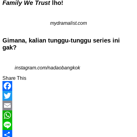
Family We Trust
lho!
mydramalist.com
Gimana, kalian tunggu-tunggu series ini
gak?
instagram.com/nadaobangkok
Share This
Facebook
Twitter
Email
WhatsApp
Line