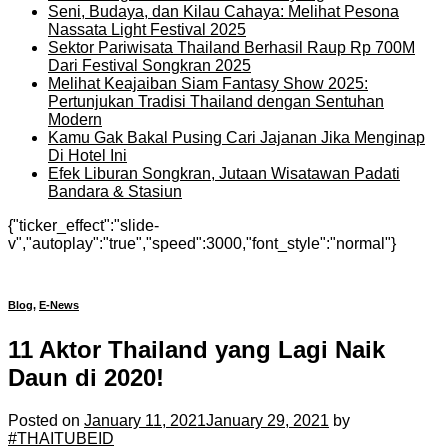
Seni, Budaya, dan Kilau Cahaya: Melihat Pesona
Nassata Light Festival 2025
Sektor Pariwisata Thailand Berhasil Raup Rp 700M
Dari Festival Songkran 2025
Melihat Keajaiban Siam Fantasy Show 2025:
Pertunjukan Tradisi Thailand dengan Sentuhan
Modern
Kamu Gak Bakal Pusing Cari Jajanan Jika Menginap
Di Hotel Ini
Efek Liburan Songkran, Jutaan Wisatawan Padati
Bandara & Stasiun
{"ticker_effect":"slide-
v","autoplay":"true","speed":3000,"font_style":"normal"}
Blog
,
E-News
11 Aktor Thailand yang Lagi Naik
Daun di 2020!
Posted on
January 11, 2021
January 29, 2021
by
#THAITUBEID