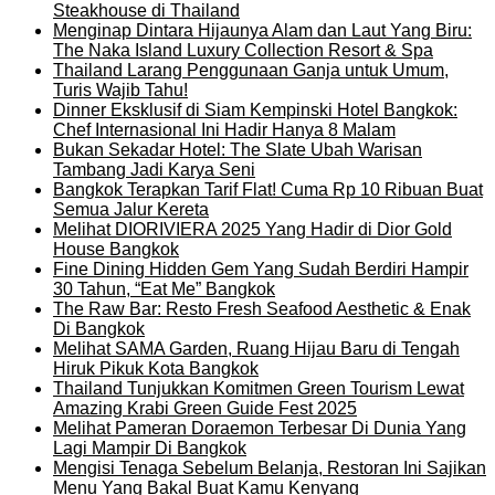
Steakhouse di Thailand
Menginap Dintara Hijaunya Alam dan Laut Yang Biru:
The Naka Island Luxury Collection Resort & Spa
Thailand Larang Penggunaan Ganja untuk Umum,
Turis Wajib Tahu!
Dinner Eksklusif di Siam Kempinski Hotel Bangkok:
Chef Internasional Ini Hadir Hanya 8 Malam
Bukan Sekadar Hotel: The Slate Ubah Warisan
Tambang Jadi Karya Seni
Bangkok Terapkan Tarif Flat! Cuma Rp 10 Ribuan Buat
Semua Jalur Kereta
Melihat DIORIVIERA 2025 Yang Hadir di Dior Gold
House Bangkok
Fine Dining Hidden Gem Yang Sudah Berdiri Hampir
30 Tahun, “Eat Me” Bangkok
The Raw Bar: Resto Fresh Seafood Aesthetic & Enak
Di Bangkok
Melihat SAMA Garden, Ruang Hijau Baru di Tengah
Hiruk Pikuk Kota Bangkok
Thailand Tunjukkan Komitmen Green Tourism Lewat
Amazing Krabi Green Guide Fest 2025
Melihat Pameran Doraemon Terbesar Di Dunia Yang
Lagi Mampir Di Bangkok
Mengisi Tenaga Sebelum Belanja, Restoran Ini Sajikan
Menu Yang Bakal Buat Kamu Kenyang