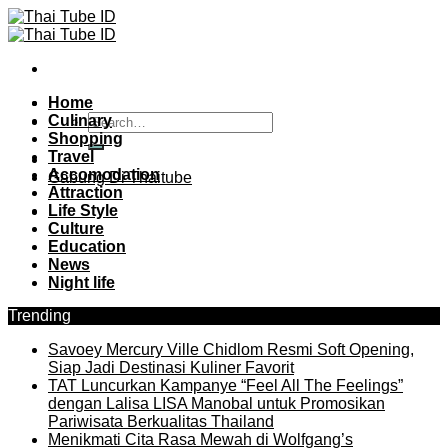
Skip
to
content
Home
Culinary
Shopping
Travel
Accomodation
Gabung Di Thaitube
Attraction
Life Style
Culture
Education
News
Night life
Trending
Savoey Mercury Ville Chidlom Resmi Soft Opening,
Siap Jadi Destinasi Kuliner Favorit
TAT Luncurkan Kampanye “Feel All The Feelings”
dengan Lalisa LISA Manobal untuk Promosikan
Pariwisata Berkualitas Thailand
Menikmati Cita Rasa Mewah di Wolfgang’s