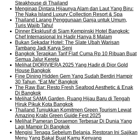
Steakhouse di Thailand
Menginap Dintara Hijaunya Alam dan Laut Yang Biru:
The Naka Island Luxury Collection Resort & Spa
Thailand Larang Penggunaan Ganja untuk Umum,
Turis Wajib Tahu!
Dinner Eksklusif di Siam Kempinski Hotel Bangkok:
Chef Internasional Ini Hadir Hanya 8 Malam
Bukan Sekadar Hotel: The Slate Ubah Warisan
Tambang Jadi Karya Seni
Bangkok Terapkan Tarif Flat! Cuma Rp 10 Ribuan Buat
Semua Jalur Kereta
Melihat DIORIVIERA 2025 Yang Hadir di Dior Gold
House Bangkok
Fine Dining Hidden Gem Yang Sudah Berdiri Hampir
30 Tahun, “Eat Me” Bangkok
The Raw Bar: Resto Fresh Seafood Aesthetic & Enak
Di Bangkok
Melihat SAMA Garden, Ruang Hijau Baru di Tengah
Hiruk Pikuk Kota Bangkok
Thailand Tunjukkan Komitmen Green Tourism Lewat
Amazing Krabi Green Guide Fest 2025
Melihat Pameran Doraemon Terbesar Di Dunia Yang
Lagi Mampir Di Bangkok
Mengisi Tenaga Sebelum Belanja, Restoran Ini Sajikan
Menu Yang Bakal Buat Kamu Kenyang