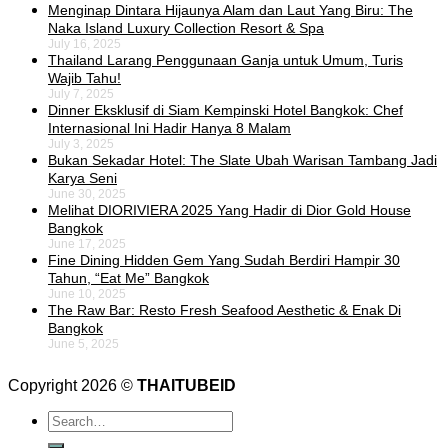
Menginap Dintara Hijaunya Alam dan Laut Yang Biru: The
Naka Island Luxury Collection Resort & Spa
July 16, 2025
Thailand Larang Penggunaan Ganja untuk Umum, Turis
Wajib Tahu!
July 7, 2025
Dinner Eksklusif di Siam Kempinski Hotel Bangkok: Chef
Internasional Ini Hadir Hanya 8 Malam
July 3, 2025
Bukan Sekadar Hotel: The Slate Ubah Warisan Tambang Jadi
Karya Seni
June 30, 2025
Melihat DIORIVIERA 2025 Yang Hadir di Dior Gold House
Bangkok
June 17, 2025
Fine Dining Hidden Gem Yang Sudah Berdiri Hampir 30
Tahun, “Eat Me” Bangkok
June 10, 2025
The Raw Bar: Resto Fresh Seafood Aesthetic & Enak Di
Bangkok
June 5, 2025
Copyright 2026 ©
THAITUBEID