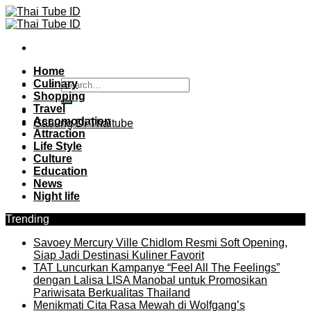
Skip
to
content
Home
Culinary
Shopping
Travel
Accomodation
Gabung Di Thaitube
Attraction
Life Style
Culture
Education
News
Night life
Trending
Savoey Mercury Ville Chidlom Resmi Soft Opening,
Siap Jadi Destinasi Kuliner Favorit
TAT Luncurkan Kampanye “Feel All The Feelings”
dengan Lalisa LISA Manobal untuk Promosikan
Pariwisata Berkualitas Thailand
Menikmati Cita Rasa Mewah di Wolfgang’s