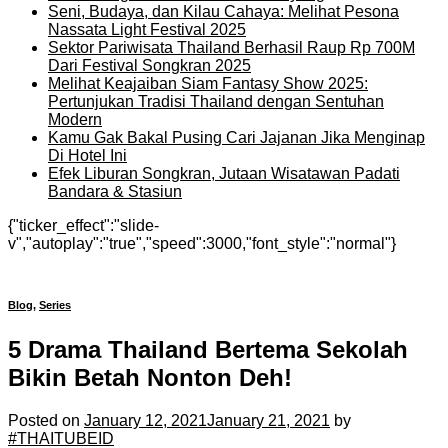
Seni, Budaya, dan Kilau Cahaya: Melihat Pesona
Nassata Light Festival 2025
Sektor Pariwisata Thailand Berhasil Raup Rp 700M
Dari Festival Songkran 2025
Melihat Keajaiban Siam Fantasy Show 2025:
Pertunjukan Tradisi Thailand dengan Sentuhan
Modern
Kamu Gak Bakal Pusing Cari Jajanan Jika Menginap
Di Hotel Ini
Efek Liburan Songkran, Jutaan Wisatawan Padati
Bandara & Stasiun
{"ticker_effect":"slide-
v","autoplay":"true","speed":3000,"font_style":"normal"}
Blog
,
Series
5 Drama Thailand Bertema Sekolah
Bikin Betah Nonton Deh!
Posted on
January 12, 2021
January 21, 2021
by
#THAITUBEID