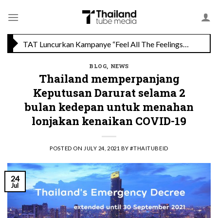
Skip
Savoey Mercury Ville Chidlom Resmi Soft Opening, Siap Jadi Destinasi Kuliner Favorit
to
content
TAT Luncurkan Kampanye “Feel All The Feelings” dengan Lalisa LISA Manobal untuk Promosikan Pariwisata Berkualitas Thailand
BLOG
,
NEWS
Thailand memperpanjang
Keputusan Darurat selama 2
bulan kedepan untuk menahan
lonjakan kenaikan COVID-19
POSTED ON
JULY 24, 2021
BY
#THAITUBEID
24
Jul