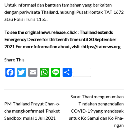
Untuk informasi dan bantuan tambahan yang berkaitan
dengan pariwisata Thailand, hubungi Pusat Kontak TAT 1672
atau Polisi Turis 1155.
To see the original news release, click :
Thailand extends
Emergency Decree for thirteenth time until 30 September
2021
For more information about, visit :
https://tatnews.org
Share This
Facebook
Twitter
Email
WhatsApp
Line
Share
Surat Thani mengumumkan
PM Thailand Prayut Chan-o-
Tindakan pengendalian
cha mengkonfirmasi ‘Phuket
COVID-19 yang mendesak
Sandbox’ mulai 1 Juli 2021
untuk Ko Samui dan Ko Pha-
ngan