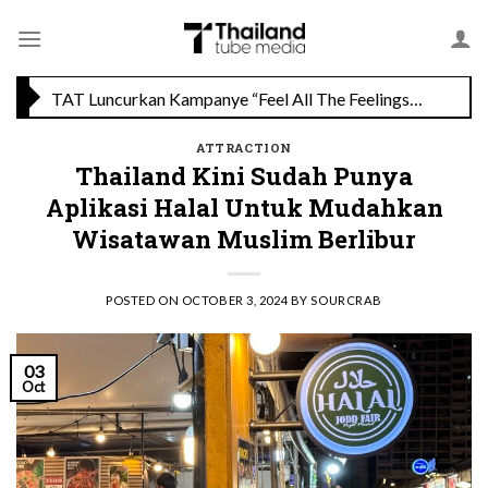
Skip
Savoey Mercury Ville Chidlom Resmi Soft Opening, Siap Jadi Destinasi Kuliner Favorit
to
content
TAT Luncurkan Kampanye “Feel All The Feelings” dengan Lalisa LISA Manobal untuk Promosikan Pariwisata Berkualitas Thailand
ATTRACTION
Thailand Kini Sudah Punya
Aplikasi Halal Untuk Mudahkan
Wisatawan Muslim Berlibur
POSTED ON
OCTOBER 3, 2024
BY
SOURCRAB
03
Oct