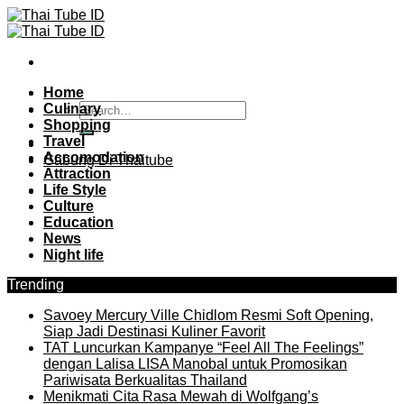
Skip
to
content
Home
Culinary
Shopping
Travel
Accomodation
Gabung Di Thaitube
Attraction
Life Style
Culture
Education
News
Night life
Trending
Savoey Mercury Ville Chidlom Resmi Soft Opening,
Siap Jadi Destinasi Kuliner Favorit
TAT Luncurkan Kampanye “Feel All The Feelings”
dengan Lalisa LISA Manobal untuk Promosikan
Pariwisata Berkualitas Thailand
Menikmati Cita Rasa Mewah di Wolfgang’s