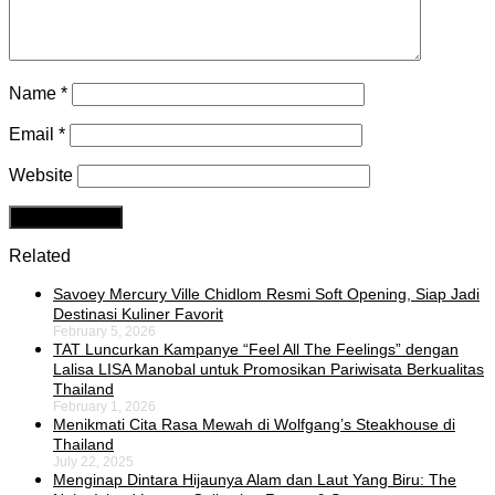
Name
*
Email
*
Website
Related
Savoey Mercury Ville Chidlom Resmi Soft Opening, Siap Jadi
Destinasi Kuliner Favorit
February 5, 2026
TAT Luncurkan Kampanye “Feel All The Feelings” dengan
Lalisa LISA Manobal untuk Promosikan Pariwisata Berkualitas
Thailand
February 1, 2026
Menikmati Cita Rasa Mewah di Wolfgang’s Steakhouse di
Thailand
July 22, 2025
Menginap Dintara Hijaunya Alam dan Laut Yang Biru: The