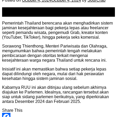
Posted on
October 4, 2024
October 4, 2024
by
SourCrab
04
Oct
Pemerintah Thailand berencana akan menghadirkan sistem
jaminan kesejahteraan bagi pekerja lepas atau freelancer
seperti pemandu wisata, pengemudi Grab, kreator konten
(YouTuber, TikToker), hingga pekerja seks komersial.
Sorawong Thienthong, Menteri Pariwisata dan Olahraga,
mengumumkan bahwa pemerintah tengah melakukan
pembicaraan dengan otoritas terkait mengenai
kesejahteraan warga negara Thailand untuk rencana ini.
Inisiatif ini akan memastikan bahwa setiap pekerja lepas
dapat dilindungi oleh negara, mulai dari hak perawatan
kesehatan hingga sistem jaminan sosial.
Kabarnya RUU ini akan ditinjau ulang sebelum akhirnya
diajukan ke Parlemen. Idealnya, rancangan tersebut akan
siap untuk sidang parlemen berikutnya, yang diperkirakan
antara Desember 2024 dan Februari 2025.
Share This