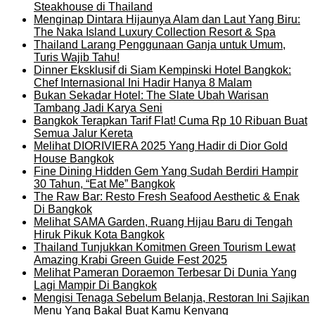
Steakhouse di Thailand
Menginap Dintara Hijaunya Alam dan Laut Yang Biru:
The Naka Island Luxury Collection Resort & Spa
Thailand Larang Penggunaan Ganja untuk Umum,
Turis Wajib Tahu!
Dinner Eksklusif di Siam Kempinski Hotel Bangkok:
Chef Internasional Ini Hadir Hanya 8 Malam
Bukan Sekadar Hotel: The Slate Ubah Warisan
Tambang Jadi Karya Seni
Bangkok Terapkan Tarif Flat! Cuma Rp 10 Ribuan Buat
Semua Jalur Kereta
Melihat DIORIVIERA 2025 Yang Hadir di Dior Gold
House Bangkok
Fine Dining Hidden Gem Yang Sudah Berdiri Hampir
30 Tahun, “Eat Me” Bangkok
The Raw Bar: Resto Fresh Seafood Aesthetic & Enak
Di Bangkok
Melihat SAMA Garden, Ruang Hijau Baru di Tengah
Hiruk Pikuk Kota Bangkok
Thailand Tunjukkan Komitmen Green Tourism Lewat
Amazing Krabi Green Guide Fest 2025
Melihat Pameran Doraemon Terbesar Di Dunia Yang
Lagi Mampir Di Bangkok
Mengisi Tenaga Sebelum Belanja, Restoran Ini Sajikan
Menu Yang Bakal Buat Kamu Kenyang