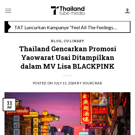
Skip
Savoey Mercury Ville Chidlom Resmi Soft Opening, Siap Jadi Destinasi Kuliner Favorit
to
content
TAT Luncurkan Kampanye “Feel All The Feelings” dengan Lalisa LISA Manobal untuk Promosikan Pariwisata Berkualitas Thailand
BLOG
,
CULINARY
Thailand Gencarkan Promosi
Yaowarat Usai Ditampilkan
dalam MV Lisa BLACKPINK
POSTED ON
JULY 11, 2024
BY
SOURCRAB
11
Jul