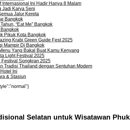
 Internasional Ini Hadir Hanya 8 Malam
 Jadi Karya Seni
Semua Jalur Kereta
use Bangkok
 Tahun, “Eat Me” Bangkok
i Bangkok
uk Pikuk Kota Bangkok
zing Krabi Green Guide Fest 2025
gi Mampir Di Bangkok
n Menu Yang Bakal Buat Kamu Kenyang
a Light Festival 2025
i Festival Songkran 2025
an Tradisi Thailand dengan Sentuhan Modern
otel Ini
ra & Stasiun
tyle":"normal"}
disional Selatan untuk Wisatawan Phu