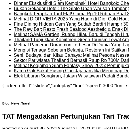
Dinner Eksklusif di Siam Kempinski Hotel Bangkok: Chef
Bukan Sekadar Hotel: The Slate Ubah Warisan Tambang
Bangkok Terapkan Tarif Flat! Cuma Rp 10 Ribuan Buat 
Melihat DIORIVIERA 2025 Yang Hadir di Dior Gold Ho
Fine Dining Hidden Gem Yang Sudah Berdiri Hampir 30
The Raw Bar: Resto Fresh Seafood Aesthetic & Enak D
Melihat SAMA Garden, Ruang Hijau Baru di Tengah Hir
Thailand Tunjukkan Komitmen Green Tourism Lewat Ama
Melihat Pameran Doraemon Terbesar Di Dunia Yang La
Mengisi Tenaga Sebelum Belanja, Restoran Ini Sajika
Seni, Budaya, dan Kilau Cahaya: Melihat Pesona Nassat
Sektor Pariwisata Thailand Berhasil Raup Rp 700M Dar
Melihat Keajaiban Siam Fantasy Show 2025: Pertunjuk
Kamu Gak Bakal Pusing Cari Jajanan Jika Menginap Di H
Efek Liburan Songkran, Jutaan Wisatawan Padati Banda
{"ticker_effect":"slide-v","autoplay":"true","speed":3000,"font_s
Blog
,
News
,
Travel
TAT Mengadakan Pertunjukan Tari Tra
Posted on
August 30, 2021
August 31, 2021
by
#THAITUBEID