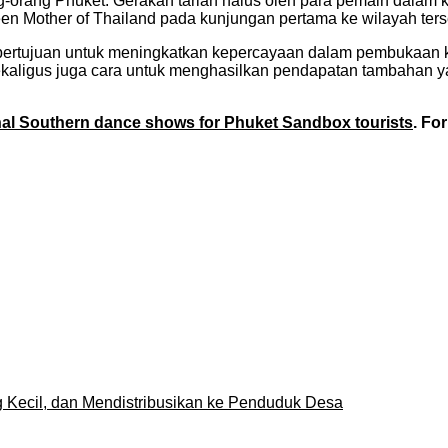
-orang Phuket. Gerakan tarian halus oleh para pemain dalam k
en Mother of Thailand pada kunjungan pertama ke wilayah ters
bertujuan untuk meningkatkan kepercayaan dalam pembukaan k
Sekaligus juga cara untuk menghasilkan pendapatan tambahan y
onal Southern dance shows for Phuket Sandbox tourists
. Fo
ecil, dan Mendistribusikan ke Penduduk Desa