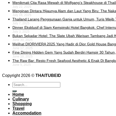
Menikmati Cita Rasa Mewah di Wolfgang’s Steakhouse di Thai
July 22, 2025
Menginap Dintara Hijaunya Alam dan Laut Yang Biru: The Naka 
July 16, 2025
Thailand Larang Penggunaan Ganja untuk Umum, Turis Wajib 
July 7, 2025
Dinner Eksklusif di Siam Kempinski Hotel Bangkok: Chef Intern
July 3, 2025
Bukan Sekadar Hotel: The Slate Ubah Warisan Tambang Jadi K
June 30, 2025
Melihat DIORIVIERA 2025 Yang Hadir di Dior Gold House Ban
June 17, 2025
Fine Dining Hidden Gem Yang Sudah Berdiri Hampir 30 Tahun,
June 10, 2025
The Raw Bar: Resto Fresh Seafood Aesthetic & Enak Di Bangk
June 5, 2025
Copyright 2026 ©
THAITUBEID
Home
Culinary
Shopping
Travel
Accomodation