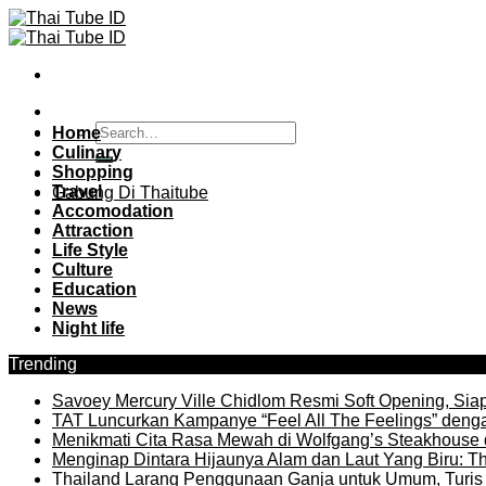
Skip
to
content
Home
Culinary
Shopping
Travel
Gabung Di Thaitube
Accomodation
Attraction
Life Style
Culture
Education
News
Night life
Trending
Savoey Mercury Ville Chidlom Resmi Soft Opening, Siap 
TAT Luncurkan Kampanye “Feel All The Feelings” denga
Menikmati Cita Rasa Mewah di Wolfgang’s Steakhouse 
Menginap Dintara Hijaunya Alam dan Laut Yang Biru: Th
Thailand Larang Penggunaan Ganja untuk Umum, Turis 