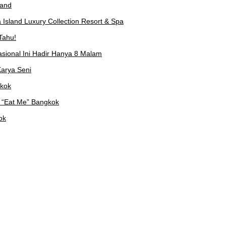
land
Island Luxury Collection Resort & Spa
Tahu!
asional Ini Hadir Hanya 8 Malam
arya Seni
gkok
 “Eat Me” Bangkok
ok