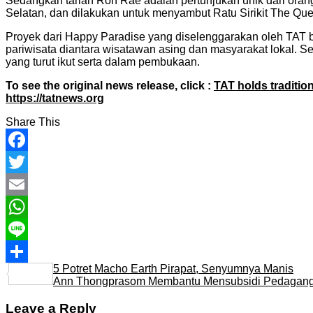
Sedangkan tarian Ron Rae adalah pertunjukan unik dari orang
Selatan, dan dilakukan untuk menyambut Ratu Sirikit The Que
Proyek dari Happy Paradise yang diselenggarakan oleh TAT 
pariwisata diantara wisatawan asing dan masyarakat lokal. 
yang turut ikut serta dalam pembukaan.
To see the original news release, click :
TAT holds traditi
https://tatnews.org
Share This
Facebook
Twitter
Email
WhatsApp
Line
5 Potret Macho Earth Pirapat, Senyumnya Manis
Share
Ann Thongprasom Membantu Mensubsidi Pedagang K
Leave a Reply