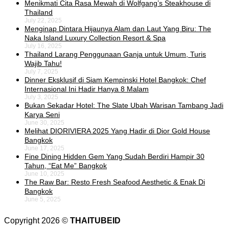
Menikmati Cita Rasa Mewah di Wolfgang’s Steakhouse di
Thailand
July 22, 2025
Menginap Dintara Hijaunya Alam dan Laut Yang Biru: The
Naka Island Luxury Collection Resort & Spa
July 16, 2025
Thailand Larang Penggunaan Ganja untuk Umum, Turis
Wajib Tahu!
July 7, 2025
Dinner Eksklusif di Siam Kempinski Hotel Bangkok: Chef
Internasional Ini Hadir Hanya 8 Malam
July 3, 2025
Bukan Sekadar Hotel: The Slate Ubah Warisan Tambang Jadi
Karya Seni
June 30, 2025
Melihat DIORIVIERA 2025 Yang Hadir di Dior Gold House
Bangkok
June 17, 2025
Fine Dining Hidden Gem Yang Sudah Berdiri Hampir 30
Tahun, “Eat Me” Bangkok
June 10, 2025
The Raw Bar: Resto Fresh Seafood Aesthetic & Enak Di
Bangkok
June 5, 2025
Copyright 2026 ©
THAITUBEID