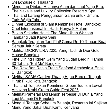
Steakhouse di Thailand
Menginap Dintara Hijaunya Alam dan Laut Yang Biru:
The Naka Island Luxury Collection Resort & Spa
Thailand Larang Penggunaan Ganja untuk Umum,
Turis Wajib Tahu!
Dinner Eksklusif di Siam Kempinski Hotel Bangkok:
Chef Internasional Ini Hadir Hanya 8 Malam
Bukan Sekadar Hotel: The Slate Ubah Warisan
Tambang Jadi Karya Seni
Bangkok Terapkan Tarif Flat! Cuma Rp 10 Ribuan Buat
Semua Jalur Kereta
Melihat DIORIVIERA 2025 Yang Hadir di Dior Gold
House Bangkok
Fine Dining Hidden Gem Yang Sudah Berdiri Hampir
30 Tahun, “Eat Me” Bangkok
The Raw Bar: Resto Fresh Seafood Aesthetic & Enak
Di Bangkok
Melihat SAMA Garden, Ruang Hijau Baru di Tengah
Hiruk Pikuk Kota Bangkok
Thailand Tunjukkan Komitmen Green Tourism Lewat
Amazing Krabi Green Guide Fest 2025
Melihat Pameran Doraemon Terbesar Di Dunia Yang
Lagi Mampir Di Bangkok
Mengisi Tenaga Sebelum Belanja, Restoran Ini Sajikan
Menu Yang Bakal Buat Kamu Kenyang