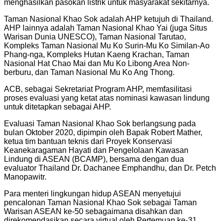
menghasilkan pasokan listrik untuk masyarakat sekitarnya.
Taman Nasional Khao Sok adalah AHP ketujuh di Thailand.
AHP lainnya adalah Taman Nasional Khao Yai (juga Situs
Warisan Dunia UNESCO), Taman Nasional Tarutao,
Kompleks Taman Nasional Mu Ko Surin-Mu Ko Similan-Ao
Phang-nga, Kompleks Hutan Kaeng Krachan, Taman
Nasional Hat Chao Mai dan Mu Ko Libong Area Non-
berburu, dan Taman Nasional Mu Ko Ang Thong.
ACB, sebagai Sekretariat Program AHP, memfasilitasi
proses evaluasi yang ketat atas nominasi kawasan lindung
untuk ditetapkan sebagai AHP.
Evaluasi Taman Nasional Khao Sok berlangsung pada
bulan Oktober 2020, dipimpin oleh Bapak Robert Mather,
ketua tim bantuan teknis dari Proyek Konservasi
Keanekaragaman Hayati dan Pengelolaan Kawasan
Lindung di ASEAN (BCAMP), bersama dengan dua
evaluator Thailand Dr. Dachanee Emphandhu, dan Dr. Petch
Manopawitr.
Para menteri lingkungan hidup ASEAN menyetujui
pencalonan Taman Nasional Khao Sok sebagai Taman
Warisan ASEAN ke-50 sebagaimana disahkan dan
direkomendasikan secara virtual oleh Pertemuan ke-31