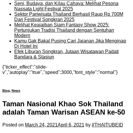
Seni, Budaya, dan Kilau Cahaya: Melihat Pesona
Nassata Light Festival 2025
Sektor Pariwisata Thailand Berhasil Raup Rp 700M
Dari Festival Songkran 2025
Melihat Keajaiban Siam Fantasy Show 2025:
Pertunjukan Tradisi Thailand dengan Sentuhan
Modern
Kamu Gak Bakal Pusing Cari Jajanan Jika Menginap
Di Hotel Ini
Efek Liburan Songkran, Jutaan Wisatawan Padati
Bandara & Stasiun
{"ticker_effect":"slide-
v","autoplay":"true","speed":3000,"font_style":"normal"}
Blog
,
News
Taman Nasional Khao Sok Thailand
adalah Taman Warisan ASEAN ke-50
Posted on
March 24, 2021
April 6, 2021
by
#THAITUBEID