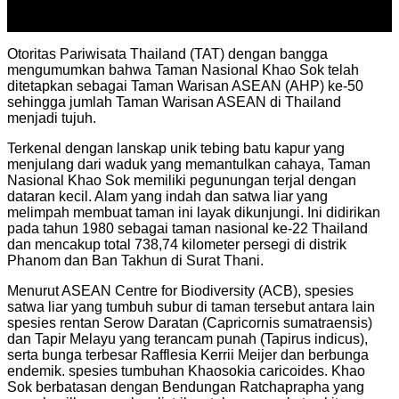
24
Mar
Otoritas Pariwisata Thailand (TAT) dengan bangga
mengumumkan bahwa Taman Nasional Khao Sok telah
ditetapkan sebagai Taman Warisan ASEAN (AHP) ke-50
sehingga jumlah Taman Warisan ASEAN di Thailand
menjadi tujuh.
Terkenal dengan lanskap unik tebing batu kapur yang
menjulang dari waduk yang memantulkan cahaya, Taman
Nasional Khao Sok memiliki pegunungan terjal dengan
dataran kecil. Alam yang indah dan satwa liar yang
melimpah membuat taman ini layak dikunjungi. Ini didirikan
pada tahun 1980 sebagai taman nasional ke-22 Thailand
dan mencakup total 738,74 kilometer persegi di distrik
Phanom dan Ban Takhun di Surat Thani.
Menurut ASEAN Centre for Biodiversity (ACB), spesies
satwa liar yang tumbuh subur di taman tersebut antara lain
spesies rentan Serow Daratan (Capricornis sumatraensis)
dan Tapir Melayu yang terancam punah (Tapirus indicus),
serta bunga terbesar Rafflesia Kerrii Meijer dan berbunga
endemik. spesies tumbuhan Khaosokia caricoides. Khao
Sok berbatasan dengan Bendungan Ratchaprapha yang