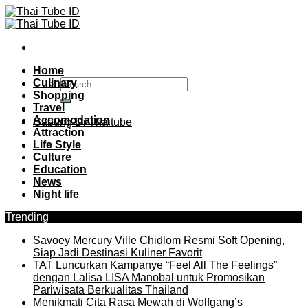
Skip
to
content
Home
Culinary
Shopping
Travel
Accomodation
Gabung Di Thaitube
Attraction
Life Style
Culture
Education
News
Night life
Trending
Savoey Mercury Ville Chidlom Resmi Soft Opening,
Siap Jadi Destinasi Kuliner Favorit
TAT Luncurkan Kampanye “Feel All The Feelings”
dengan Lalisa LISA Manobal untuk Promosikan
Pariwisata Berkualitas Thailand
Menikmati Cita Rasa Mewah di Wolfgang’s