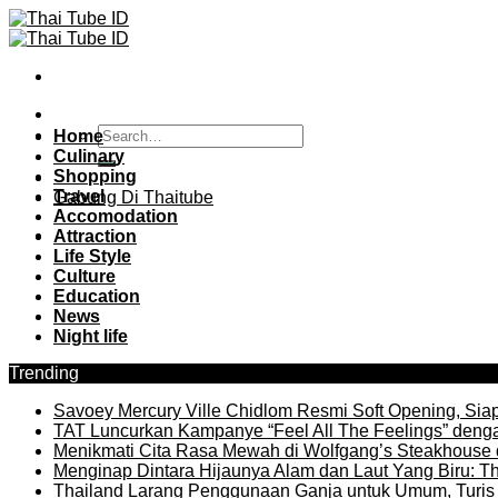
Skip
to
content
Home
Culinary
Shopping
Travel
Gabung Di Thaitube
Accomodation
Attraction
Life Style
Culture
Education
News
Night life
Trending
Savoey Mercury Ville Chidlom Resmi Soft Opening, Siap 
TAT Luncurkan Kampanye “Feel All The Feelings” denga
Menikmati Cita Rasa Mewah di Wolfgang’s Steakhouse 
Menginap Dintara Hijaunya Alam dan Laut Yang Biru: Th
Thailand Larang Penggunaan Ganja untuk Umum, Turis 