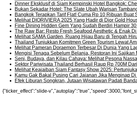
Dinner Eksklusif di Siam Kempinski Hotel Bangkok: Chef
Bukan Sekadar Hotel: The Slate Ubah Warisan Tambang
Bangkok Terapkan Tarif Flat! Cuma Rp 10 Ribuan Buat 
Melihat DIORIVIERA 2025 Yang Hadir di Dior Gold Ho
Fine Dining Hidden Gem Yang Sudah Berdiri Hampir 30
The Raw Bar: Resto Fresh Seafood Aesthetic & Enak D
Melihat SAMA Garden, Ruang Hijau Baru di Tengah Hir
Thailand Tunjukkan Komitmen Green Tourism Lewat Ama
Melihat Pameran Doraemon Terbesar Di Dunia Yang La
Mengisi Tenaga Sebelum Belanja, Restoran Ini Sajika
Seni, Budaya, dan Kilau Cahaya: Melihat Pesona Nassat
Sektor Pariwisata Thailand Berhasil Raup Rp 700M Dar
Melihat Keajaiban Siam Fantasy Show 2025: Pertunjuk
Kamu Gak Bakal Pusing Cari Jajanan Jika Menginap Di H
Efek Liburan Songkran, Jutaan Wisatawan Padati Banda
{"ticker_effect":"slide-v","autoplay":"true","speed":3000,"font_s