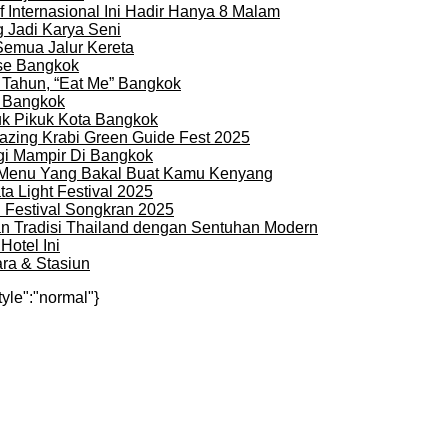
 Internasional Ini Hadir Hanya 8 Malam
 Jadi Karya Seni
Semua Jalur Kereta
use Bangkok
 Tahun, “Eat Me” Bangkok
i Bangkok
uk Pikuk Kota Bangkok
zing Krabi Green Guide Fest 2025
gi Mampir Di Bangkok
n Menu Yang Bakal Buat Kamu Kenyang
a Light Festival 2025
i Festival Songkran 2025
an Tradisi Thailand dengan Sentuhan Modern
otel Ini
ra & Stasiun
tyle":"normal"}