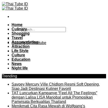
Skip
to
content
Home
Culinary
Shopping
Travel
Accomodation
Gabung Di Thaitube
Attraction
Life Style
Culture
Education
News
Night life
Trending
Savoey Mercury Ville Chidlom Resmi Soft Opening,
Siap Jadi Destinasi Kuliner Favorit
TAT Luncurkan Kampanye “Feel All The Feelings”
dengan Lalisa LISA Manobal untuk Promosikan
Pariwisata Berkualitas Thailand
Menikmati Cita Rasa Mewah di Wolfgang’s