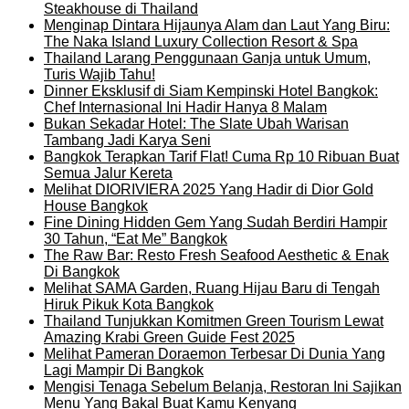
Steakhouse di Thailand
Menginap Dintara Hijaunya Alam dan Laut Yang Biru:
The Naka Island Luxury Collection Resort & Spa
Thailand Larang Penggunaan Ganja untuk Umum,
Turis Wajib Tahu!
Dinner Eksklusif di Siam Kempinski Hotel Bangkok:
Chef Internasional Ini Hadir Hanya 8 Malam
Bukan Sekadar Hotel: The Slate Ubah Warisan
Tambang Jadi Karya Seni
Bangkok Terapkan Tarif Flat! Cuma Rp 10 Ribuan Buat
Semua Jalur Kereta
Melihat DIORIVIERA 2025 Yang Hadir di Dior Gold
House Bangkok
Fine Dining Hidden Gem Yang Sudah Berdiri Hampir
30 Tahun, “Eat Me” Bangkok
The Raw Bar: Resto Fresh Seafood Aesthetic & Enak
Di Bangkok
Melihat SAMA Garden, Ruang Hijau Baru di Tengah
Hiruk Pikuk Kota Bangkok
Thailand Tunjukkan Komitmen Green Tourism Lewat
Amazing Krabi Green Guide Fest 2025
Melihat Pameran Doraemon Terbesar Di Dunia Yang
Lagi Mampir Di Bangkok
Mengisi Tenaga Sebelum Belanja, Restoran Ini Sajikan
Menu Yang Bakal Buat Kamu Kenyang