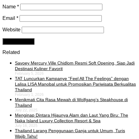
Name
*
Email
*
Website
Related
Savoey Mercury Ville Chidlom Resmi Soft Opening, Siap Jadi
Destinasi Kuliner Favorit
February 5, 2026
TAT Luncurkan Kampanye “Feel All The Feelings” dengan
Lalisa LISA Manobal untuk Promosikan Pariwisata Berkualitas
Thailand
February 1, 2026
Menikmati Cita Rasa Mewah di Wolfgang’s Steakhouse di
Thailand
July 22, 2025
Menginap Dintara Hijaunya Alam dan Laut Yang Biru: The
Naka Island Luxury Collection Resort & Spa
July 16, 2025
Thailand Larang Penggunaan Ganja untuk Umum, Turis
Wajib Tahu!