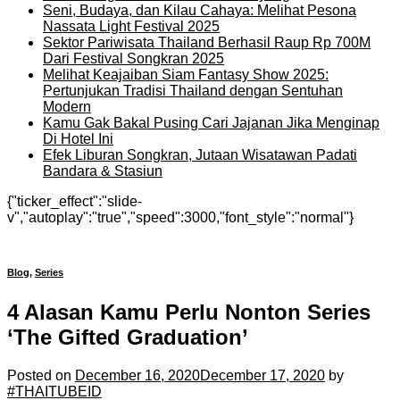
Seni, Budaya, dan Kilau Cahaya: Melihat Pesona
Nassata Light Festival 2025
Sektor Pariwisata Thailand Berhasil Raup Rp 700M
Dari Festival Songkran 2025
Melihat Keajaiban Siam Fantasy Show 2025:
Pertunjukan Tradisi Thailand dengan Sentuhan
Modern
Kamu Gak Bakal Pusing Cari Jajanan Jika Menginap
Di Hotel Ini
Efek Liburan Songkran, Jutaan Wisatawan Padati
Bandara & Stasiun
{"ticker_effect":"slide-
v","autoplay":"true","speed":3000,"font_style":"normal"}
Blog
,
Series
4 Alasan Kamu Perlu Nonton Series
‘The Gifted Graduation’
Posted on
December 16, 2020
December 17, 2020
by
#THAITUBEID