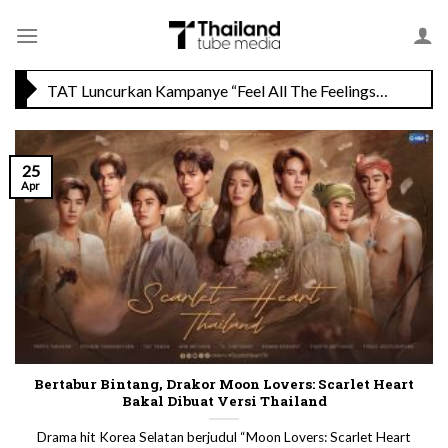
Skip
Savoey Mercury Ville Chidlom Resmi Soft Opening, Siap Jadi Destinasi Kuliner Favorit
to
content
TAT Luncurkan Kampanye “Feel All The Feelings” dengan Lalisa LISA Manobal untuk Promosikan Pariwisata Berkualitas Thailand
25
Apr
Bertabur Bintang, Drakor Moon Lovers: Scarlet Heart
Bakal Dibuat Versi Thailand
Drama hit Korea Selatan berjudul “Moon Lovers: Scarlet Heart