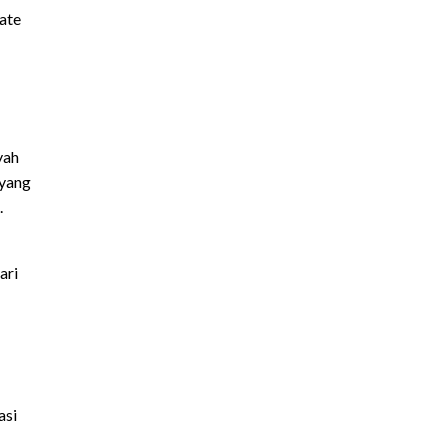
sate
yah
 yang
.
ari
asi