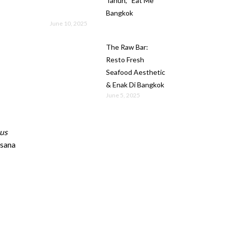
Tahun, “Eat Me”
Bangkok
June 10, 2025
The Raw Bar:
Resto Fresh
Seafood Aesthetic
& Enak Di Bangkok
June 5, 2025
tus
asana