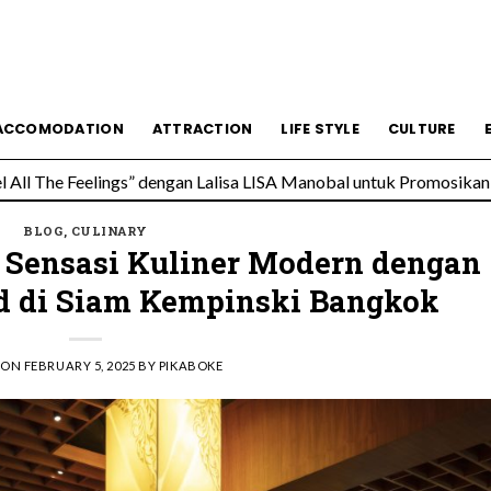
All The Feelings” dengan Lalisa LISA Manobal untuk Promosikan 
ACCOMODATION
ATTRACTION
LIFE STYLE
CULTURE
 Wolfgang’s Steakhouse di Thailand
BLOG
,
CULINARY
: Sensasi Kuliner Modern dengan
nd di Siam Kempinski Bangkok
 ON
FEBRUARY 5, 2025
BY
PIKABOKE