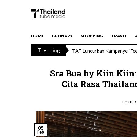
Skip
to
content
TAT Luncurkan Kampanye “Feel 
HOME
CULINARY
SHOPPING
TRAVEL
Trending
Menikmati Cita Rasa Mewah di
Sra Bua by Kiin Kiin
Cita Rasa Thaila
POSTED
05
Feb